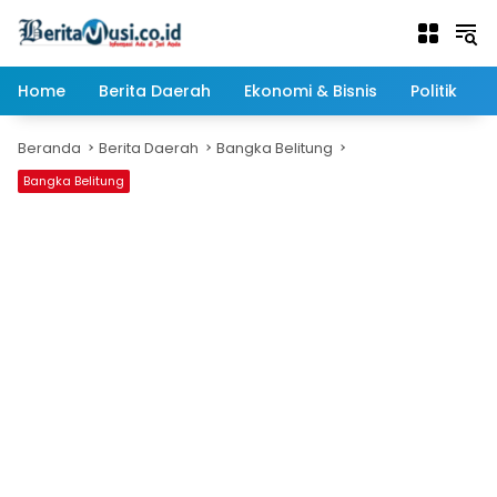
Langsung
ke
konten
Home
Berita Daerah
Ekonomi & Bisnis
Politik
Beranda
Berita Daerah
Bangka Belitung
Bangka Belitung