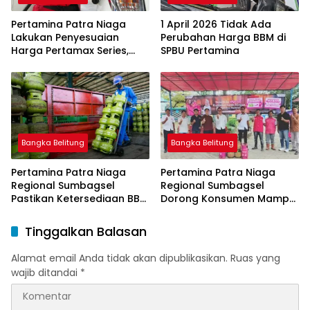
Pertamina Patra Niaga
1 April 2026 Tidak Ada
Lakukan Penyesuaian
Perubahan Harga BBM di
Harga Pertamax Series,
SPBU Pertamina
Harga Pertalite dan Solar
Subsidi Tetap
Bangka Belitung
Bangka Belitung
Pertamina Patra Niaga
Pertamina Patra Niaga
Regional Sumbagsel
Regional Sumbagsel
Pastikan Ketersediaan BBM
Dorong Konsumen Mampu
dan LPG pada Masa
Beralih ke Bright Gas
Ramadan dan Menjelang
Melalui Program Trade In
Tinggalkan Balasan
Idulfitri
di Belitung Timur
Alamat email Anda tidak akan dipublikasikan.
Ruas yang
wajib ditandai
*