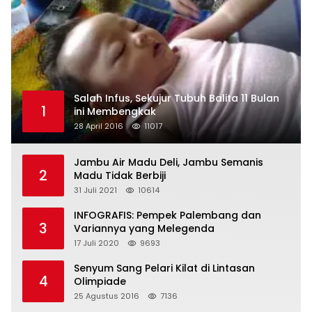
Salah Infus, Sekujur Tubuh Balita 11 Bulan
1
ini Membengkak
28 April 2016
11017
Jambu Air Madu Deli, Jambu Semanis
2
Madu Tidak Berbiji
31 Juli 2021
10614
INFOGRAFIS: Pempek Palembang dan
3
Variannya yang Melegenda
17 Juli 2020
9693
Senyum Sang Pelari Kilat di Lintasan
4
Olimpiade
25 Agustus 2016
7136