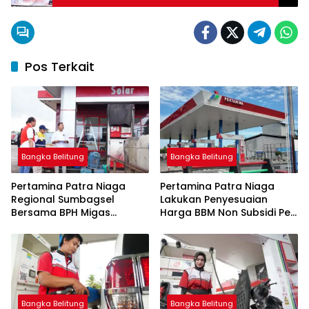
Pos Terkait
Bangka Belitung
Bangka Belitung
Pertamina Patra Niaga
Pertamina Patra Niaga
Regional Sumbagsel
Lakukan Penyesuaian
Bersama BPH Migas
Harga BBM Non Subsidi Per
Perkuat Pengawasan
1 Juli 2026
Penyaluran BBM Subsidi
bagi Nelayan melalui
Aplikasi XSTAR
Bangka Belitung
Bangka Belitung