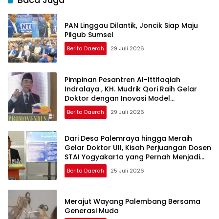
PAN Linggau Dilantik, Joncik Siap Maju
Pilgub Sumsel
Berita Daerah
29 Juli 2026
Pimpinan Pesantren Al-Ittifaqiah
Indralaya , KH. Mudrik Qori Raih Gelar
Doktor dengan Inovasi Model
Pembelajaran Nagham Al-Qur’an di UMM
Berita Daerah
29 Juli 2026
Dari Desa Palemraya hingga Meraih
Gelar Doktor UII, Kisah Perjuangan Dosen
STAI Yogyakarta yang Pernah Menjadi
Driver Taksi Online
Berita Daerah
25 Juli 2026
Merajut Wayang Palembang Bersama
Generasi Muda