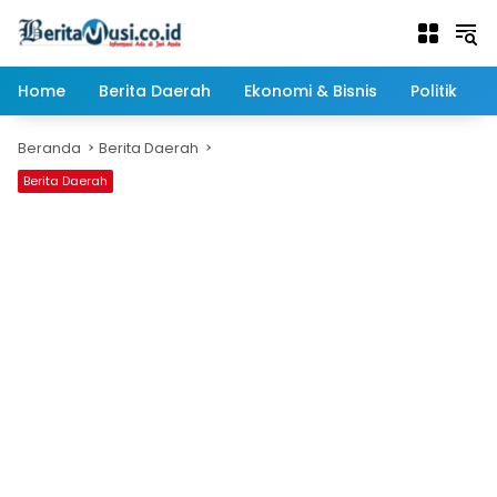
Langsung
ke
konten
Home
Berita Daerah
Ekonomi & Bisnis
Politik
Beranda
Berita Daerah
Berita Daerah