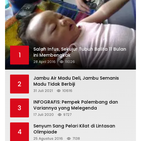
Salah Infus, Sekujur Tubuh Balita 11 Bulan
1
ini Membengkak
28 April 2016
11026
Jambu Air Madu Deli, Jambu Semanis
2
Madu Tidak Berbiji
31 Juli 2021
10616
INFOGRAFIS: Pempek Palembang dan
3
Variannya yang Melegenda
17 Juli 2020
9727
Senyum Sang Pelari Kilat di Lintasan
4
Olimpiade
25 Agustus 2016
7138