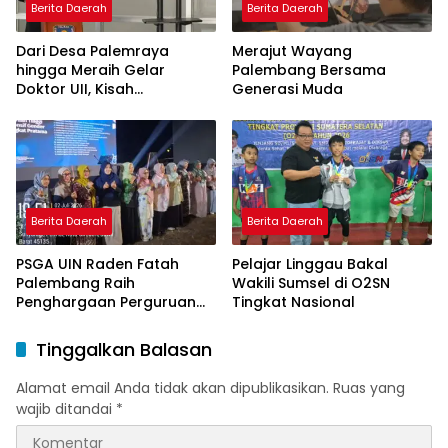
Berita Daerah
Berita Daerah
Dari Desa Palemraya
Merajut Wayang
hingga Meraih Gelar
Palembang Bersama
Doktor UII, Kisah
Generasi Muda
Perjuangan Dosen STAI
Yogyakarta yang Pernah
Menjadi Driver Taksi Online
Berita Daerah
Berita Daerah
PSGA UIN Raden Fatah
Pelajar Linggau Bakal
Palembang Raih
Wakili Sumsel di O2SN
Penghargaan Perguruan
Tingkat Nasional
Tinggi Responsif Gender
Peringkat Pratama
Tinggalkan Balasan
Alamat email Anda tidak akan dipublikasikan.
Ruas yang
wajib ditandai
*