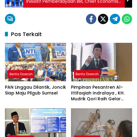
Inisiatif Pemberdayaan BRI, Chief Economist
ADB Soroti Pentingnya Digitalisasi UMKM
Pos Terkait
Berita Daerah
Berita Daerah
PAN Linggau Dilantik, Joncik
Pimpinan Pesantren Al-
Siap Maju Pilgub Sumsel
Ittifaqiah Indralaya , KH.
Mudrik Qori Raih Gelar
Doktor dengan Inovasi
Model Pembelajaran
Nagham Al-Qur’an di UMM