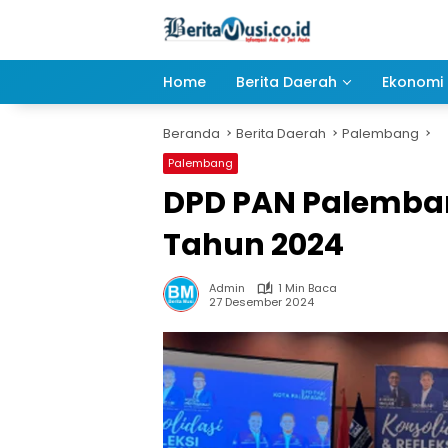
Langsung
ke
konten
Home
Berita Daerah
Ekonomi 
Beranda
Berita Daerah
Palembang
Palembang
DPD PAN Palembang
Tahun 2024
Admin
1 Min Baca
27 Desember 2024