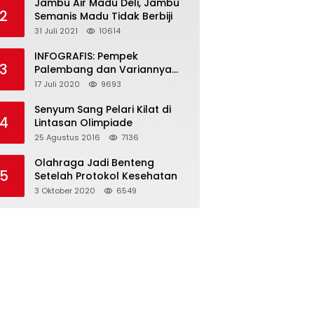
Jambu Air Madu Deli, Jambu
2
Semanis Madu Tidak Berbiji
31 Juli 2021
10614
INFOGRAFIS: Pempek
3
Palembang dan Variannya
yang Melegenda
17 Juli 2020
9693
Senyum Sang Pelari Kilat di
4
Lintasan Olimpiade
25 Agustus 2016
7136
Olahraga Jadi Benteng
5
Setelah Protokol Kesehatan
3 Oktober 2020
6549