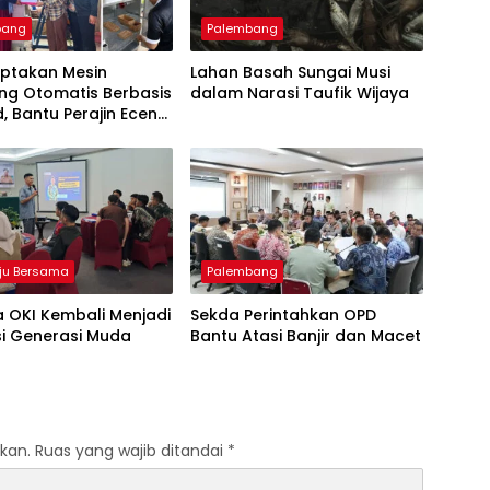
bang
Palembang
iptakan Mesin
Lahan Basah Sungai Musi
ng Otomatis Berbasis
dalam Narasi Taufik Wijaya
d, Bantu Perajin Eceng
 di Pulau Kemaro
ju Bersama
Palembang
 OKI Kembali Menjadi
Sekda Perintahkan OPD
si Generasi Muda
Bantu Atasi Banjir dan Macet
kan.
Ruas yang wajib ditandai
*