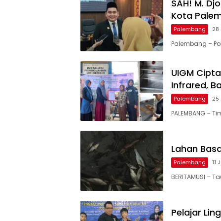
SAH! M. Dj
Kota Pale
Palembang
28 
Palembang – Pol
UIGM Cipta
Infrared, 
Palembang
25 
PALEMBANG – Ti
Lahan Basa
Palembang
11 
BERITAMUSI – Tau
Pelajar Lin