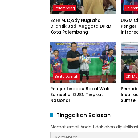
Palembang
Palem
SAH! M. Djody Nugraha
UIGM C
Dilantik Jadi Anggota DPRD
Pengeri
Kota Palembang
Infrare
Gondok
Berita Daerah
OKI Ma
Pelajar Linggau Bakal Wakili
Pemuda
Sumsel di O2SN Tingkat
Inspira
Nasional
Sumsel
Tinggalkan Balasan
Alamat email Anda tidak akan dipublikasi