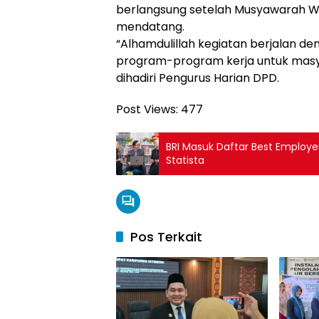
berlangsung setelah Musyawarah Wi
mendatang.
“Alhamdulillah kegiatan berjalan de
program-program kerja untuk masya
dihadiri Pengurus Harian DPD.
Post Views:
477
BRI Masuk Daftar Best Employer
Statista
Pos Terkait