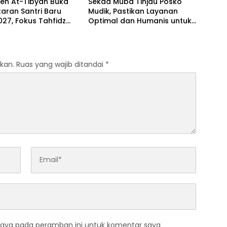
ren At-Tibyan Buka
Sekda Muba Tinjau Posko
aran Santri Baru
Mudik, Pastikan Layanan
27, Fokus Tahfidz
Optimal dan Humanis untuk
akter Islami
Pemudik
kan.
Ruas yang wajib ditandai
*
saya pada peramban ini untuk komentar saya