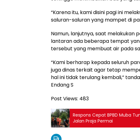
“Karena itu, kami disini pagi ini 
saluran-saluran yang mampet di pasa
Namun, lanjutnya, saat melakukan p
lantaran ada beberapa tempat yang d
tersebut yang membuat air pada sa
“Kami berharap kepada seluruh pa
juga dinas terkait agar tetap mempe
hal ini tidak terulang kembali,” tand
Endang S
Post Views:
483
Respons Cepat BPBD Muba Tu
Jalan Praja Permai