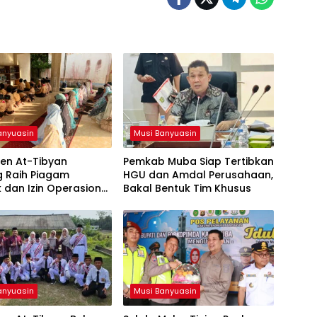
anyuasin
Musi Banyuasin
en At-Tibyan
Pemkab Muba Siap Tertibkan
g Raih Piagam
HGU dan Amdal Perusahaan,
ik dan Izin Operasional
Bakal Bentuk Tim Khusus
ari Kemenag RI
anyuasin
Musi Banyuasin