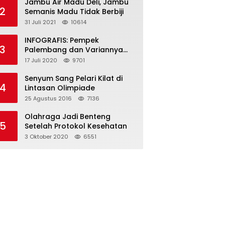
Jambu Air Madu Deli, Jambu
2
Semanis Madu Tidak Berbiji
31 Juli 2021
10614
INFOGRAFIS: Pempek
3
Palembang dan Variannya
yang Melegenda
17 Juli 2020
9701
Senyum Sang Pelari Kilat di
4
Lintasan Olimpiade
25 Agustus 2016
7136
Olahraga Jadi Benteng
5
Setelah Protokol Kesehatan
3 Oktober 2020
6551