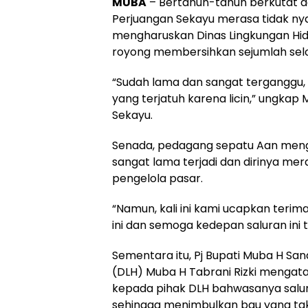
MUBA
– Bertahun-tahun berkutat 
Perjuangan Sekayu merasa tidak ny
mengharuskan Dinas Lingkungan Hid
royong membersihkan sejumlah sel
“Sudah lama dan sangat terganggu, 
yang terjatuh karena licin,” ungkap
Sekayu.
Senada, pedagang sepatu Aan meng
sangat lama terjadi dan dirinya mer
pengelola pasar.
“Namun, kali ini kami ucapkan ter
ini dan semoga kedepan saluran ini 
Sementara itu, Pj Bupati Muba H San
(DLH) Muba H Tabrani Rizki menga
kepada pihak DLH bahwasanya salur
sehingga menimbulkan bau yang ta