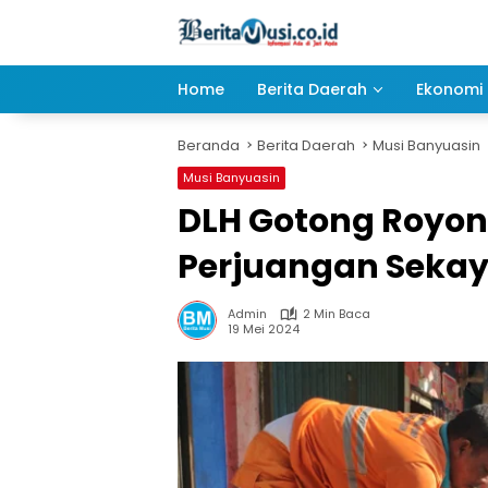
Langsung
ke
konten
Home
Berita Daerah
Ekonomi 
Beranda
Berita Daerah
Musi Banyuasin
Musi Banyuasin
DLH Gotong Royon
Perjuangan Seka
Admin
2 Min Baca
19 Mei 2024