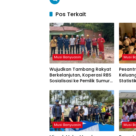
Pos Terkait
Musi Banyuasin
Musi B
Wujudkan Tambang Rakyat
Pesantr
Berkelanjutan, Koperasi RBS
Keluan
Sosialisasi ke Pemilik Sumur
Statist
Soal K3 dan GEP
Resmi d
Musi Banyuasin
Musi B