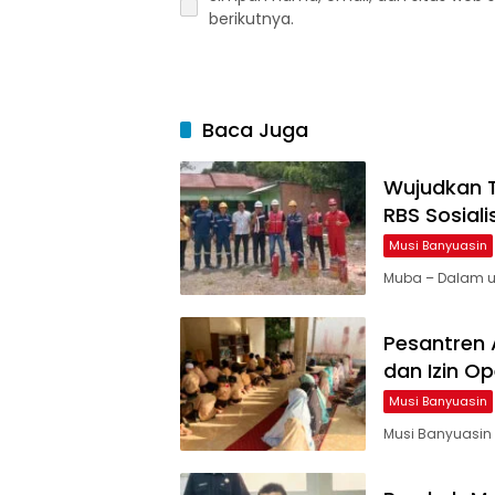
berikutnya.
Baca Juga
Wujudkan T
RBS Sosiali
Musi Banyuasin
Muba – Dalam u
Pesantren 
dan Izin O
Musi Banyuasin
Musi Banyuasin