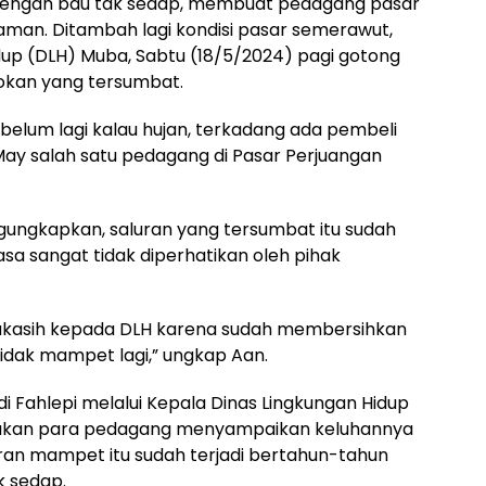
dengan bau tak sedap, membuat pedagang pasar
aman. Ditambah lagi kondisi pasar semerawut,
up (DLH) Muba, Sabtu (18/5/2024) pagi gotong
okan yang tersumbat.
belum lagi kalau hujan, terkadang ada pembeli
 May salah satu pedagang di Pasar Perjuangan
ungkapkan, saluran yang tersumbat itu sudah
asa sangat tidak diperhatikan oleh pihak
imakasih kepada DLH karena sudah membersihkan
tidak mampet lagi,” ungkap Aan.
di Fahlepi melalui Kepala Dinas Lingkungan Hidup
takan para pedagang menyampaikan keluhannya
an mampet itu sudah terjadi bertahun-tahun
k sedap.