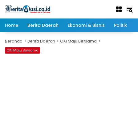
Langsung
ke
konten
Home
Berita Daerah
Ekonomi & Bisnis
Politik
Beranda
Berita Daerah
OKI Maju Bersama
OKI Maju Bersama