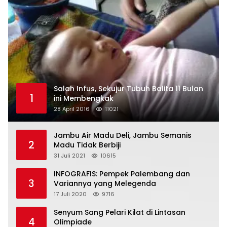
Salah Infus, Sekujur Tubuh Balita 11 Bulan
1
ini Membengkak
28 April 2016
11021
Jambu Air Madu Deli, Jambu Semanis
2
Madu Tidak Berbiji
31 Juli 2021
10615
INFOGRAFIS: Pempek Palembang dan
3
Variannya yang Melegenda
17 Juli 2020
9716
Senyum Sang Pelari Kilat di Lintasan
4
Olimpiade