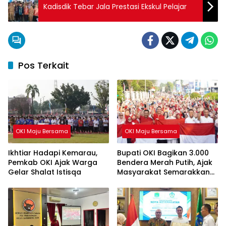
Kadisdik Tebar Jala Prestasi Ekskul Pelajar
Pos Terkait
OKI Maju Bersama
OKI Maju Bersama
Ikhtiar Hadapi Kemarau,
Bupati OKI Bagikan 3.000
Pemkab OKI Ajak Warga
Bendera Merah Putih, Ajak
Gelar Shalat Istisqa
Masyarakat Semarakkan
HUT ke-81 RI