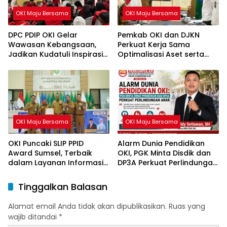
OKI Maju Bersama
OKI Maju Bersama
DPC PDIP OKI Gelar
Pemkab OKI dan DJKN
Wawasan Kebangsaan,
Perkuat Kerja Sama
Jadikan Kudatuli Inspirasi
Optimalisasi Aset serta
Perjuangan Demokrasi
Piutang Daerah
OKI Maju Bersama
OKI Maju Bersama
OKI Puncaki SLIP PPID
Alarm Dunia Pendidikan
Award Sumsel, Terbaik
OKI, PGK Minta Disdik dan
dalam Layanan Informasi
DP3A Perkuat Perlindungan
Publik
Anak
Tinggalkan Balasan
Alamat email Anda tidak akan dipublikasikan.
Ruas yang
wajib ditandai
*