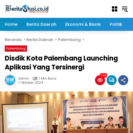
Langsung
ke
konten
Home
Berita Daerah
Ekonomi & Bisnis
Politik
Beranda
Berita Daerah
Palembang
Palembang
Disdik Kota Palembang Launching
Aplikasi Yang Tersinergi
246
Admin
1 Min Baca
1 Oktober 2024