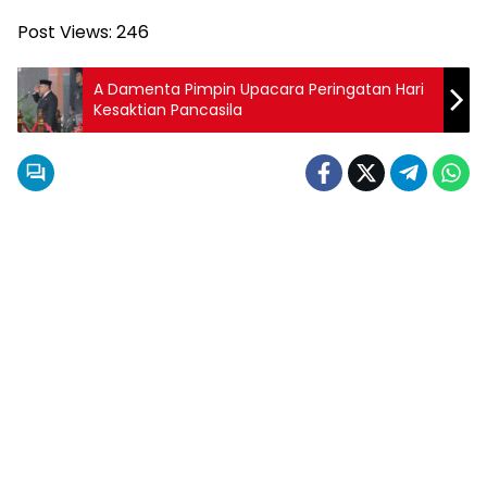
Post Views:
246
A Damenta Pimpin Upacara Peringatan Hari
Kesaktian Pancasila