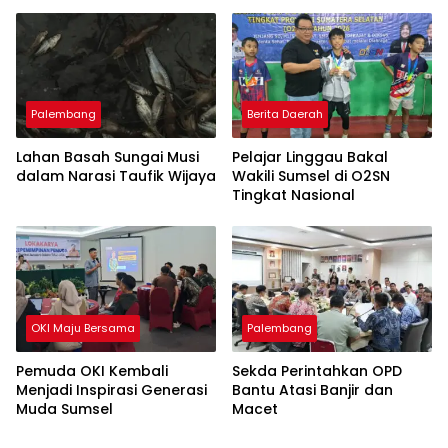
Perajin Eceng Gondok di
Pulau Kemaro
Palembang
Berita Daerah
Lahan Basah Sungai Musi
Pelajar Linggau Bakal
dalam Narasi Taufik Wijaya
Wakili Sumsel di O2SN
Tingkat Nasional
OKI Maju Bersama
Palembang
Pemuda OKI Kembali
Sekda Perintahkan OPD
Menjadi Inspirasi Generasi
Bantu Atasi Banjir dan
Muda Sumsel
Macet