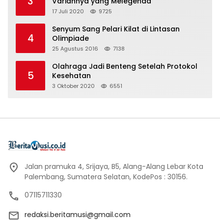
3
Variannya yang Melegenda
17 Juli 2020
9725
Senyum Sang Pelari Kilat di Lintasan
4
Olimpiade
25 Agustus 2016
7138
Olahraga Jadi Benteng Setelah Protokol
5
Kesehatan
3 Oktober 2020
6551
Jalan pramuka 4, Srijaya, B5, Alang-Alang Lebar Kota
Palembang, Sumatera Selatan, KodePos : 30156.
07115711330
redaksi.beritamusi@gmail.com