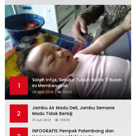
Salah Infus, Sekujur Tubuh Balita 11 Bulan
1
ini Membengkak
28 April 2016
11025
Jambu Air Madu Deli, Jambu Semanis
2
Madu Tidak Berbiji
31 Juli 2021
10616
INFOGRAFIS: Pempek Palembang dan