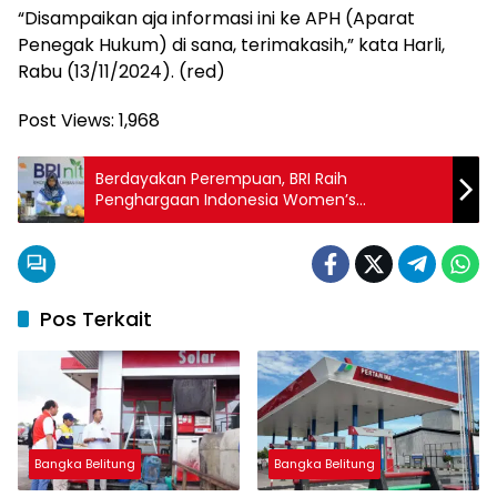
“Disampaikan aja informasi ini ke APH (Aparat
Penegak Hukum) di sana, terimakasih,” kata Harli,
Rabu (13/11/2024). (red)
Post Views:
1,968
Berdayakan Perempuan, BRI Raih
Penghargaan Indonesia Women’s
Empowerment Principles Awards 2024
Pos Terkait
Bangka Belitung
Bangka Belitung