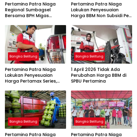
Pertamina Patra Niaga
Pertamina Patra Niaga
Regional Sumbagsel
Lakukan Penyesuaian
Bersama BPH Migas
Harga BBM Non Subsidi Per
Perkuat Pengawasan
1 Juli 2026
Penyaluran BBM Subsidi
bagi Nelayan melalui
Aplikasi XSTAR
Bangka Belitung
Bangka Belitung
Pertamina Patra Niaga
1 April 2026 Tidak Ada
Lakukan Penyesuaian
Perubahan Harga BBM di
Harga Pertamax Series,
SPBU Pertamina
Harga Pertalite dan Solar
Subsidi Tetap
Bangka Belitung
Bangka Belitung
Pertamina Patra Niaga
Pertamina Patra Niaga