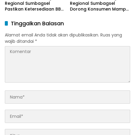
Regional Sumbagsel
Regional Sumbagsel
Pastikan Ketersediaan BBM
Dorong Konsumen Mampu
dan LPG pada Masa
Beralih ke Bright Gas
Ramadan dan Menjelang
Melalui Program Trade In
Tinggalkan Balasan
Idulfitri
di Belitung Timur
Alamat email Anda tidak akan dipublikasikan.
Ruas yang
wajib ditandai
*