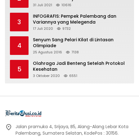
31 Juli 2021
10616
INFOGRAFIS: Pempek Palembang dan
3
Variannya yang Melegenda
17 Juli 2020
9732
Senyum Sang Pelari Kilat di Lintasan
4
Olimpiade
25 Agustus 2016
7138
Olahraga Jadi Benteng Setelah Protokol
5
Kesehatan
3 Oktober 2020
6551
Jalan pramuka 4, Srijaya, B5, Alang-Alang Lebar Kota
Palembang, Sumatera Selatan, KodePos : 30156.