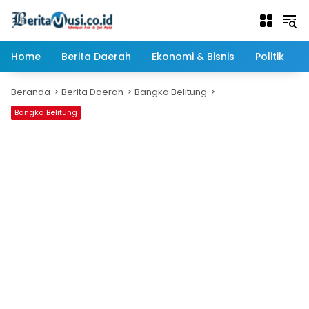
Langsung
ke
konten
Home
Berita Daerah
Ekonomi & Bisnis
Politik
Beranda
Berita Daerah
Bangka Belitung
Bangka Belitung