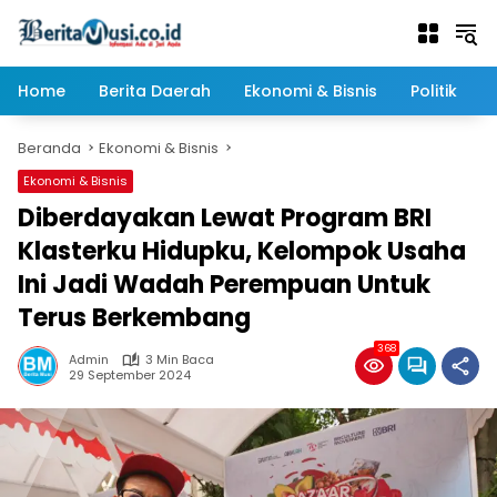
Langsung
ke
konten
Home
Berita Daerah
Ekonomi & Bisnis
Politik
Beranda
Ekonomi & Bisnis
Ekonomi & Bisnis
Diberdayakan Lewat Program BRI
Klasterku Hidupku, Kelompok Usaha
Ini Jadi Wadah Perempuan Untuk
Terus Berkembang
368
Admin
3 Min Baca
29 September 2024