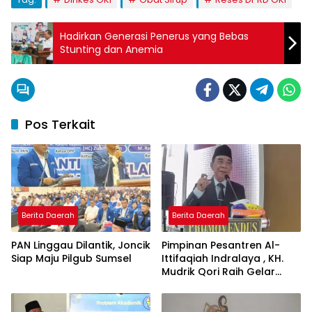
Hadirkan Generasi Penerus yang Bebas
Stunting dan Anemia
Pos Terkait
Berita Daerah
Berita Daerah
PAN Linggau Dilantik, Joncik
Pimpinan Pesantren Al-
Siap Maju Pilgub Sumsel
Ittifaqiah Indralaya , KH.
Mudrik Qori Raih Gelar
Doktor dengan Inovasi
Model Pembelajaran
Nagham Al-Qur’an di UMM