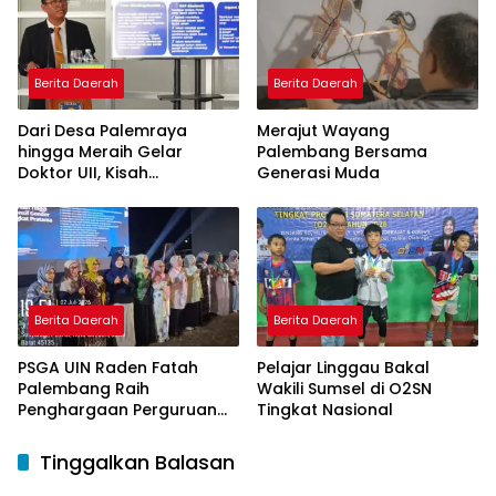
Berita Daerah
Berita Daerah
Dari Desa Palemraya
Merajut Wayang
hingga Meraih Gelar
Palembang Bersama
Doktor UII, Kisah
Generasi Muda
Perjuangan Dosen STAI
Yogyakarta yang Pernah
Menjadi Driver Taksi Online
Berita Daerah
Berita Daerah
PSGA UIN Raden Fatah
Pelajar Linggau Bakal
Palembang Raih
Wakili Sumsel di O2SN
Penghargaan Perguruan
Tingkat Nasional
Tinggi Responsif Gender
Peringkat Pratama
Tinggalkan Balasan