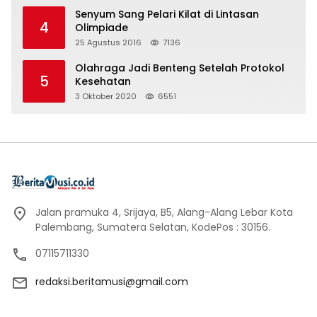
Senyum Sang Pelari Kilat di Lintasan
4
Olimpiade
25 Agustus 2016
7136
Olahraga Jadi Benteng Setelah Protokol
5
Kesehatan
3 Oktober 2020
6551
Jalan pramuka 4, Srijaya, B5, Alang-Alang Lebar Kota
Palembang, Sumatera Selatan, KodePos : 30156.
07115711330
redaksi.beritamusi@gmail.com