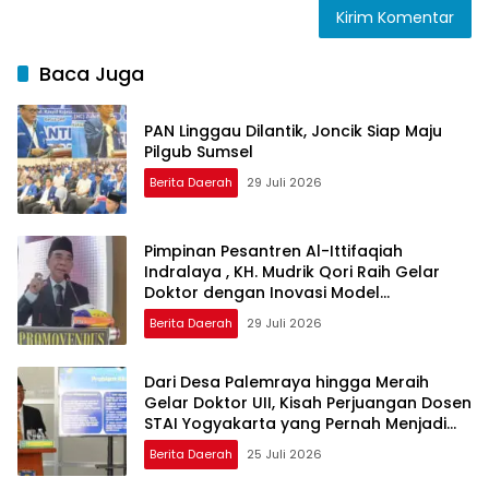
Baca Juga
PAN Linggau Dilantik, Joncik Siap Maju
Pilgub Sumsel
Berita Daerah
29 Juli 2026
Pimpinan Pesantren Al-Ittifaqiah
Indralaya , KH. Mudrik Qori Raih Gelar
Doktor dengan Inovasi Model
Pembelajaran Nagham Al-Qur’an di UMM
Berita Daerah
29 Juli 2026
Dari Desa Palemraya hingga Meraih
Gelar Doktor UII, Kisah Perjuangan Dosen
STAI Yogyakarta yang Pernah Menjadi
Driver Taksi Online
Berita Daerah
25 Juli 2026