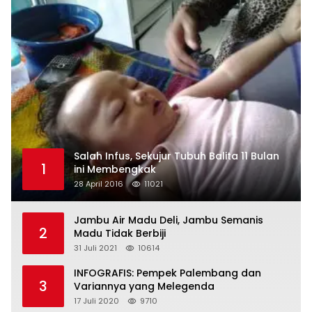
Salah Infus, Sekujur Tubuh Balita 11 Bulan
1
ini Membengkak
28 April 2016
11021
Jambu Air Madu Deli, Jambu Semanis
2
Madu Tidak Berbiji
31 Juli 2021
10614
INFOGRAFIS: Pempek Palembang dan
3
Variannya yang Melegenda
17 Juli 2020
9710