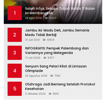
Salah Infus, Sekujur Tubuh Balita 11 Bulan
1
ini Membengkak
28 April 2016
11020
Jambu Air Madu Deli, Jambu Semanis
2
Madu Tidak Berbiji
31 Juli 2021
10614
INFOGRAFIS: Pempek Palembang dan
3
Variannya yang Melegenda
17 Juli 2020
9707
Senyum Sang Pelari Kilat di Lintasan
4
Olimpiade
25 Agustus 2016
7136
Olahraga Jadi Benteng Setelah Protokol
5
Kesehatan
3 Oktober 2020
6551