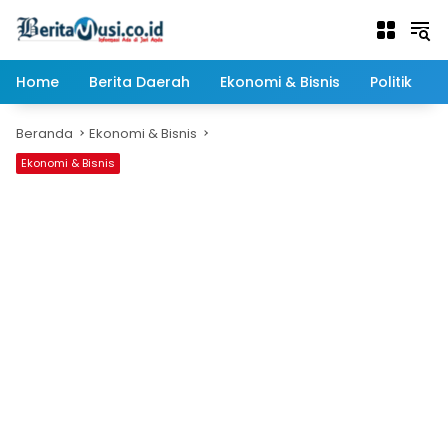
Langsung
ke
konten
Home
Berita Daerah
Ekonomi & Bisnis
Politik
Beranda
Ekonomi & Bisnis
Ekonomi & Bisnis