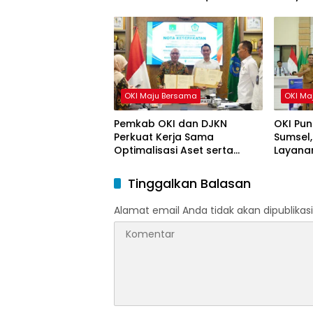
HUT ke-
OKI Maju Bersama
OKI Ma
Pemkab OKI dan DJKN
OKI Pun
Perkuat Kerja Sama
Sumsel,
Optimalisasi Aset serta
Layanan
Piutang Daerah
Tinggalkan Balasan
Alamat email Anda tidak akan dipublikasi