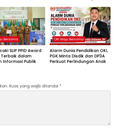
81 RI
Perjuangan Demokrasi
ju Bersama
OKI Maju Bersama
caki SLIP PPID Award
Alarm Dunia Pendidikan OKI,
 Terbaik dalam
PGK Minta Disdik dan DP3A
 Informasi Publik
Perkuat Perlindungan Anak
kan.
Ruas yang wajib ditandai
*