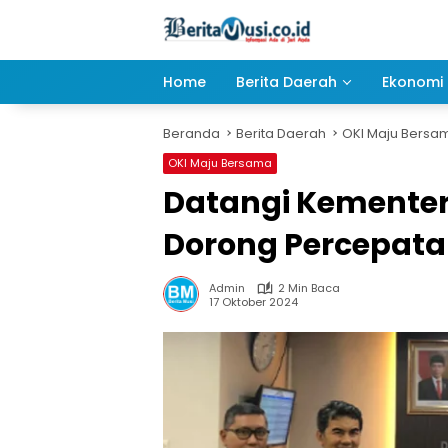
Langsung
ke
konten
Home
Berita Daerah
Ekonomi 
Beranda
Berita Daerah
OKI Maju Bersa
OKI Maju Bersama
Datangi Kementeri
Dorong Percepata
Admin
2 Min Baca
17 Oktober 2024