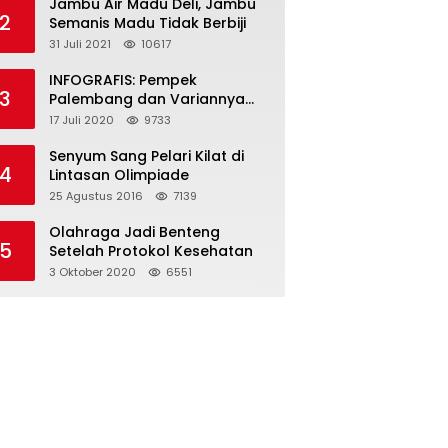
Jambu Air Madu Deli, Jambu
2
Semanis Madu Tidak Berbiji
31 Juli 2021
10617
INFOGRAFIS: Pempek
3
Palembang dan Variannya
yang Melegenda
17 Juli 2020
9733
Senyum Sang Pelari Kilat di
4
Lintasan Olimpiade
25 Agustus 2016
7139
Olahraga Jadi Benteng
5
Setelah Protokol Kesehatan
3 Oktober 2020
6551