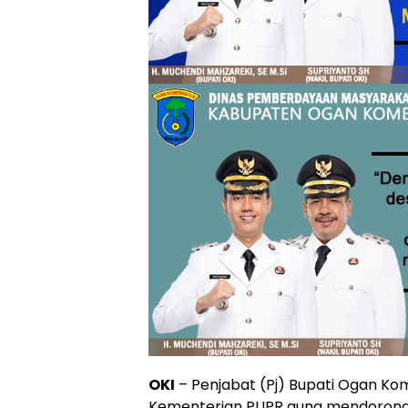
OKI
– Penjabat (Pj) Bupati Ogan Kom
Kementerian PUPR guna mendorong