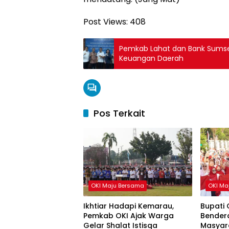
Post Views:
408
Pemkab Lahat dan Bank Sumsel 
Keuangan Daerah
Pos Terkait
OKI Maju Bersama
OKI Ma
Ikhtiar Hadapi Kemarau,
Bupati 
Pemkab OKI Ajak Warga
Bendera
Gelar Shalat Istisqa
Masyar