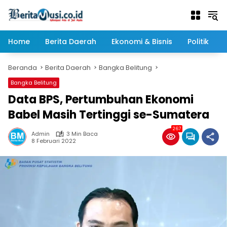
Langsung
ke
konten
Home
Berita Daerah
Ekonomi & Bisnis
Politik
Beranda
Berita Daerah
Bangka Belitung
Bangka Belitung
Data BPS, Pertumbuhan Ekonomi
Babel Masih Tertinggi se-Sumatera
267
Admin
3 Min Baca
8 Februari 2022