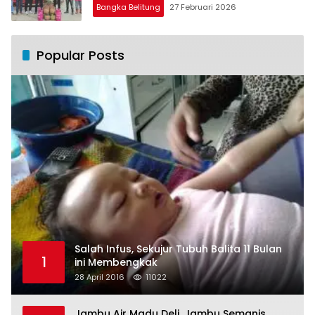
Trade In di Belitung Timur
Bangka Belitung
27 Februari 2026
Popular Posts
Salah Infus, Sekujur Tubuh Balita 11 Bulan
1
ini Membengkak
28 April 2016
11022
Jambu Air Madu Deli, Jambu Semanis