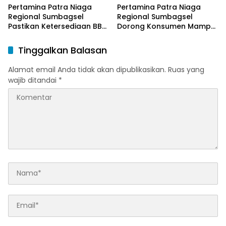
Pertamina Patra Niaga
Pertamina Patra Niaga
Regional Sumbagsel
Regional Sumbagsel
Pastikan Ketersediaan BBM
Dorong Konsumen Mampu
dan LPG pada Masa
Beralih ke Bright Gas
Ramadan dan Menjelang
Melalui Program Trade In
Tinggalkan Balasan
Idulfitri
di Belitung Timur
Alamat email Anda tidak akan dipublikasikan.
Ruas yang
wajib ditandai
*