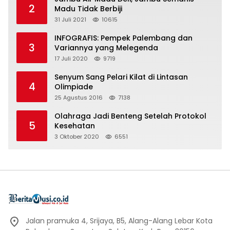
2
Madu Tidak Berbiji
31 Juli 2021
10615
INFOGRAFIS: Pempek Palembang dan
3
Variannya yang Melegenda
17 Juli 2020
9719
Senyum Sang Pelari Kilat di Lintasan
4
Olimpiade
25 Agustus 2016
7138
Olahraga Jadi Benteng Setelah Protokol
5
Kesehatan
3 Oktober 2020
6551
Jalan pramuka 4, Srijaya, B5, Alang-Alang Lebar Kota