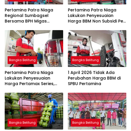
Pertamina Patra Niaga
Pertamina Patra Niaga
Regional Sumbagsel
Lakukan Penyesuaian
Bersama BPH Migas
Harga BBM Non Subsidi Per
Perkuat Pengawasan
1 Juli 2026
Penyaluran BBM Subsidi
bagi Nelayan melalui
Aplikasi XSTAR
Bangka Belitung
Bangka Belitung
Pertamina Patra Niaga
1 April 2026 Tidak Ada
Lakukan Penyesuaian
Perubahan Harga BBM di
Harga Pertamax Series,
SPBU Pertamina
Harga Pertalite dan Solar
Subsidi Tetap
Bangka Belitung
Bangka Belitung