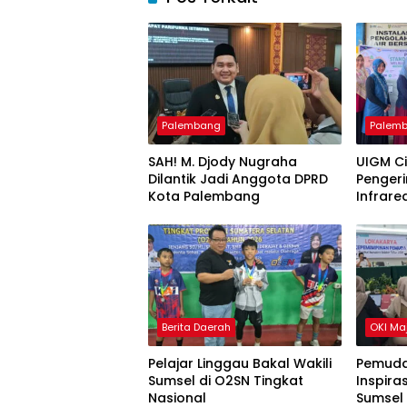
Palembang
Palem
SAH! M. Djody Nugraha
UIGM C
Dilantik Jadi Anggota DPRD
Pengeri
Kota Palembang
Infrare
Gondok
Berita Daerah
OKI Ma
Pelajar Linggau Bakal Wakili
Pemuda
Sumsel di O2SN Tingkat
Inspira
Nasional
Sumsel