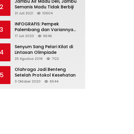
Jambu Air Madu Deli, Jambu
2
Semanis Madu Tidak Berbiji
31 Juli 2021
10604
INFOGRAFIS: Pempek
3
Palembang dan Variannya
yang Melegenda
17 Juli 2020
9646
Senyum Sang Pelari Kilat di
4
Lintasan Olimpiade
25 Agustus 2016
7122
Olahraga Jadi Benteng
5
Setelah Protokol Kesehatan
3 Oktober 2020
6544