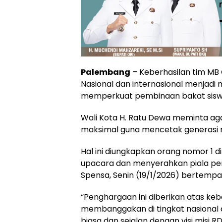
Palembang
– Keberhasilan tim MB
Nasional dan internasional menja
memperkuat pembinaan bakat sisw
Wali Kota H. Ratu Dewa meminta aga
maksimal guna mencetak generasi m
Hal ini diungkapkan orang nomor 1 
upacara dan menyerahkan piala pe
Spensa, Senin (19/1/2026) bertemp
“Penghargaan ini diberikan atas ke
membanggakan di tingkat nasional d
biasa dan sejalan dengan visi misi