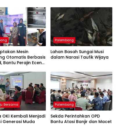
bang
Palembang
iptakan Mesin
Lahan Basah Sungai Musi
ng Otomatis Berbasis
dalam Narasi Taufik Wijaya
d, Bantu Perajin Eceng
 di Pulau Kemaro
ju Bersama
Palembang
 OKI Kembali Menjadi
Sekda Perintahkan OPD
si Generasi Muda
Bantu Atasi Banjir dan Macet