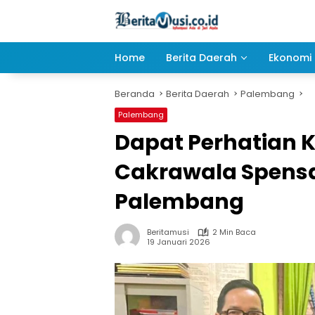
Langsung
ke
konten
Home
Berita Daerah
Ekonomi 
Beranda
Berita Daerah
Palembang
Palembang
Dapat Perhatian K
Cakrawala Spens
Palembang
Beritamusi
2 Min Baca
19 Januari 2026