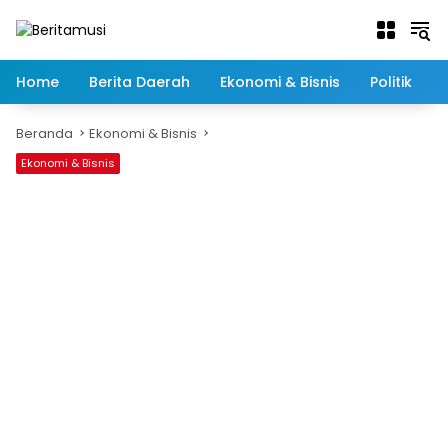
Langsung
ke
konten
Home
Berita Daerah
Ekonomi & Bisnis
Politik
Beranda
Ekonomi & Bisnis
Ekonomi & Bisnis