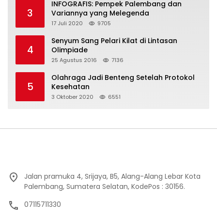
INFOGRAFIS: Pempek Palembang dan
3
Variannya yang Melegenda
17 Juli 2020
9705
Senyum Sang Pelari Kilat di Lintasan
4
Olimpiade
25 Agustus 2016
7136
Olahraga Jadi Benteng Setelah Protokol
5
Kesehatan
3 Oktober 2020
6551
Jalan pramuka 4, Srijaya, B5, Alang-Alang Lebar Kota
Palembang, Sumatera Selatan, KodePos : 30156.
07115711330