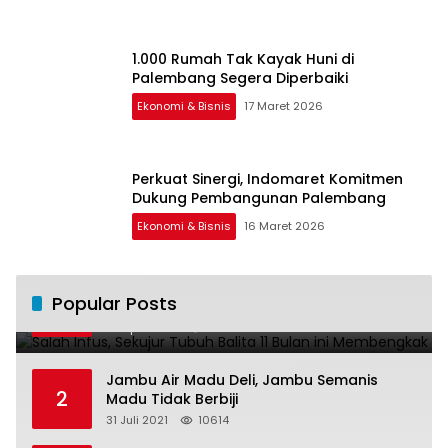
1.000 Rumah Tak Kayak Huni di
Palembang Segera Diperbaiki
Ekonomi & Bisnis
17 Maret 2026
Perkuat Sinergi, Indomaret Komitmen
Dukung Pembangunan Palembang
Ekonomi & Bisnis
16 Maret 2026
Salah Infus, Sekujur Tubuh Balita 11 Bulan
Popular Posts
1
ini Membengkak
28 April 2016
11020
Jambu Air Madu Deli, Jambu Semanis
2
Madu Tidak Berbiji
31 Juli 2021
10614