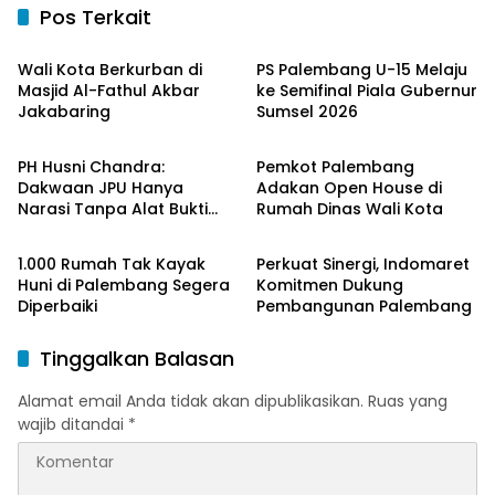
Pos Terkait
Ekonomi & Bisnis
Ekonomi & Bisnis
Wali Kota Berkurban di
PS Palembang U-15 Melaju
Masjid Al-Fathul Akbar
ke Semifinal Piala Gubernur
Jakabaring
Sumsel 2026
Ekonomi & Bisnis
Ekonomi & Bisnis
PH Husni Chandra:
Pemkot Palembang
Dakwaan JPU Hanya
Adakan Open House di
Narasi Tanpa Alat Bukti
Rumah Dinas Wali Kota
Ekonomi & Bisnis
Ekonomi & Bisnis
Sah
1.000 Rumah Tak Kayak
Perkuat Sinergi, Indomaret
Huni di Palembang Segera
Komitmen Dukung
Diperbaiki
Pembangunan Palembang
Tinggalkan Balasan
Alamat email Anda tidak akan dipublikasikan.
Ruas yang
wajib ditandai
*