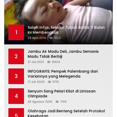
Salah Infus, Sekujur Tubuh Balita 11 Bulan
1
ini Membengkak
28 April 2016
11021
Jambu Air Madu Deli, Jambu Semanis
2
Madu Tidak Berbiji
31 Juli 2021
10614
INFOGRAFIS: Pempek Palembang dan
3
Variannya yang Melegenda
17 Juli 2020
9710
Senyum Sang Pelari Kilat di Lintasan
4
Olimpiade
25 Agustus 2016
7136
Olahraga Jadi Benteng Setelah Protokol
5
Kesehatan