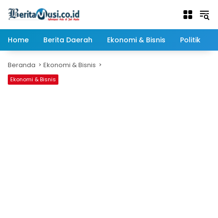
Langsung
ke
konten
Home
Berita Daerah
Ekonomi & Bisnis
Politik
Beranda
Ekonomi & Bisnis
Ekonomi & Bisnis