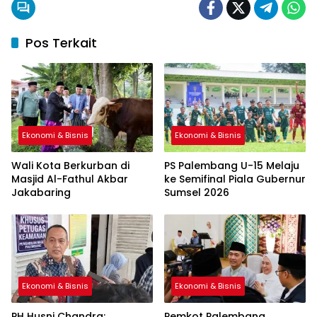
Pos Terkait
Ekonomi & Bisnis
Ekonomi & Bisnis
Wali Kota Berkurban di
PS Palembang U-15 Melaju
Masjid Al-Fathul Akbar
ke Semifinal Piala Gubernur
Jakabaring
Sumsel 2026
Ekonomi & Bisnis
Ekonomi & Bisnis
PH Husni Chandra:
Pemkot Palembang