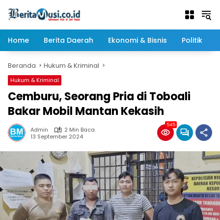
Langsung
ke
konten
Home
Berita Daerah
Ekonomi & Bisnis
Politik
Beranda
Hukum & Kriminal
Hukum & Kriminal
Cemburu, Seorang Pria di Toboali
Bakar Mobil Mantan Kekasih
545
Admin
2 Min Baca
13 September 2024