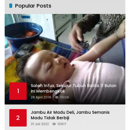
Popular Posts
Salah Infus, Sekujur Tubuh Balita 11 Bulan
1
ini Membengkak
28 April 2016
11026
Jambu Air Madu Deli, Jambu Semanis
2
Madu Tidak Berbiji
31 Juli 2021
10617