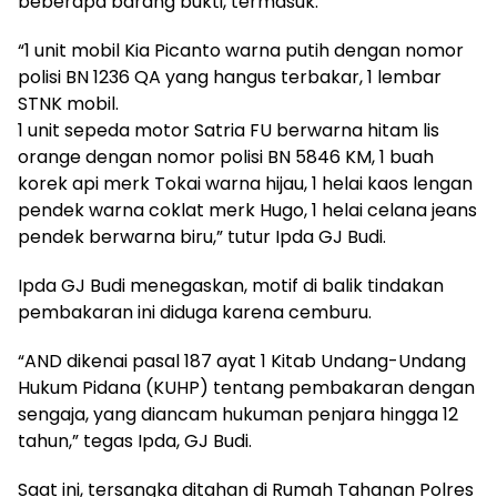
beberapa barang bukti, termasuk:
“1 unit mobil Kia Picanto warna putih dengan nomor
polisi BN 1236 QA yang hangus terbakar, 1 lembar
STNK mobil.
1 unit sepeda motor Satria FU berwarna hitam lis
orange dengan nomor polisi BN 5846 KM, 1 buah
korek api merk Tokai warna hijau, 1 helai kaos lengan
pendek warna coklat merk Hugo, 1 helai celana jeans
pendek berwarna biru,” tutur Ipda GJ Budi.
Ipda GJ Budi menegaskan, motif di balik tindakan
pembakaran ini diduga karena cemburu.
“AND dikenai pasal 187 ayat 1 Kitab Undang-Undang
Hukum Pidana (KUHP) tentang pembakaran dengan
sengaja, yang diancam hukuman penjara hingga 12
tahun,” tegas Ipda, GJ Budi.
Saat ini, tersangka ditahan di Rumah Tahanan Polres