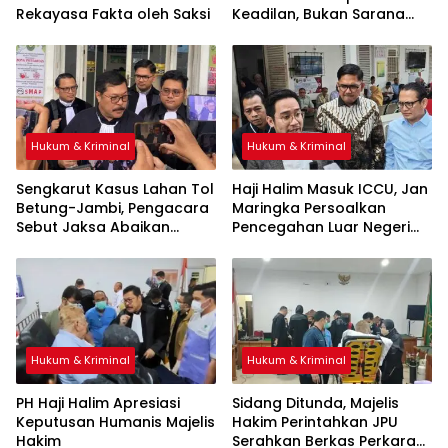
Rekayasa Fakta oleh Saksi
Keadilan, Bukan Sarana
Pembenaran Ketidakadilan
Hukum & Kriminal
Hukum & Kriminal
Sengkarut Kasus Lahan Tol
Haji Halim Masuk ICCU, Jan
Betung-Jambi, Pengacara
Maringka Persoalkan
Sebut Jaksa Abaikan
Pencegahan Luar Negeri
Mekanisme Administrasi
oleh Jaksa
PSN
Hukum & Kriminal
Hukum & Kriminal
PH Haji Halim Apresiasi
Sidang Ditunda, Majelis
Keputusan Humanis Majelis
Hakim Perintahkan JPU
Hakim
Serahkan Berkas Perkara