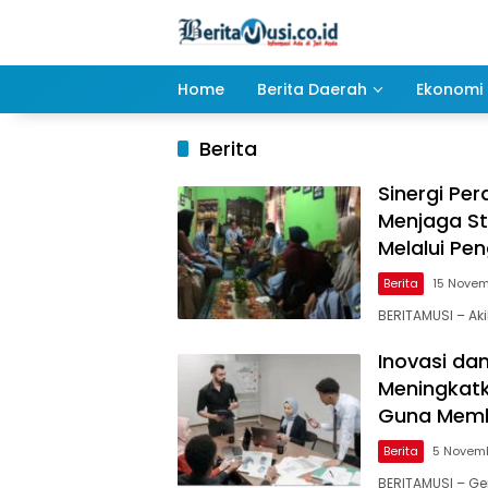
Langsung
ke
konten
Home
Berita Daerah
Ekonomi 
Berita
Sinergi Pe
Menjaga St
Melalui P
Berita
15 Novem
BERITAMUSI – Ak
Inovasi dan
Meningkatk
Guna Memb
Berita
5 Novem
BERITAMUSI – Gen