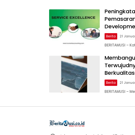
Peningkatan
Pemasaran 
Developme
Berita
21 Janua
BERITAMUSI – Kat
Membangun 
Terwujudn
Berkualita
Berita
21 Janua
BERITAMUSI – M