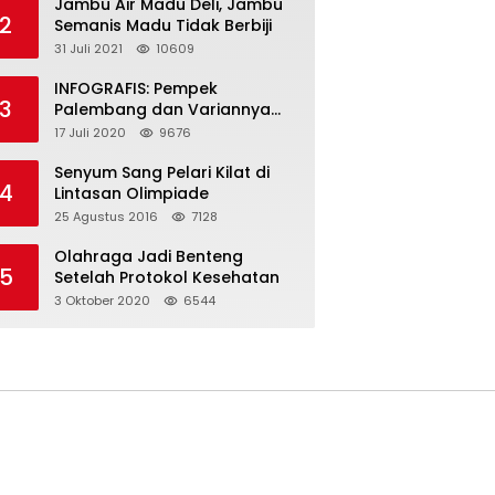
Jambu Air Madu Deli, Jambu
2
Semanis Madu Tidak Berbiji
31 Juli 2021
10609
INFOGRAFIS: Pempek
3
Palembang dan Variannya
yang Melegenda
17 Juli 2020
9676
Senyum Sang Pelari Kilat di
4
Lintasan Olimpiade
25 Agustus 2016
7128
Olahraga Jadi Benteng
5
Setelah Protokol Kesehatan
3 Oktober 2020
6544