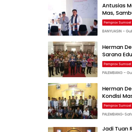
Antusias M
Mas, Samb
Pemprov Sumsel
BANYUASIN – Gub
Herman Der
Sarana Edu
Pemprov Sumsel
PALEMBANG – Gu
Herman Deru
Kondisi Ma
Pemprov Sumsel
PALEMBANG-Safa
Jadi Tuan 