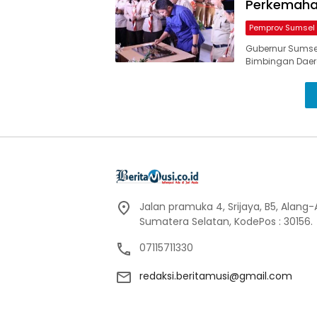
Perkemaha
Pemprov Sumsel
Gubernur Sumsel
Bimbingan Daer
Jalan pramuka 4, Srijaya, B5, Alang
Sumatera Selatan, KodePos : 30156.
07115711330
redaksi.beritamusi@gmail.com