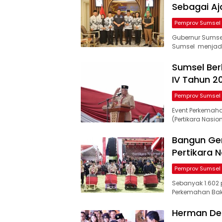
Sebagai Aj
Pemprov Sumsel
Gubernur Sumse
Sumsel menjadi 
Sumsel Ber
IV Tahun 2
Pemprov Sumsel
Event Perkemah
(Pertikara Nasi
Bangun Gen
Pertikara N
Pemprov Sumsel
Sebanyak 1.602 p
Perkemahan Bak
Herman Der