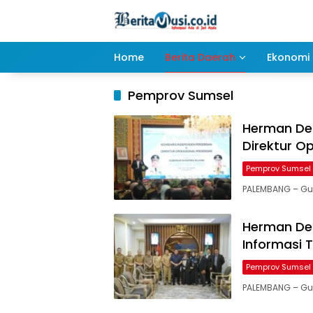
Langsung
ke
konten
Home
Berita Daerah
Ekonomi 
Pemprov Sumsel
Herman Der
Direktur O
Pemprov Sumsel
PALEMBANG – Gu
Herman Der
Informasi 
Pemprov Sumsel
PALEMBANG – Gu