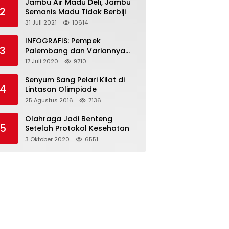
Jambu Air Madu Deli, Jambu
2
Semanis Madu Tidak Berbiji
31 Juli 2021
10614
INFOGRAFIS: Pempek
3
Palembang dan Variannya
yang Melegenda
17 Juli 2020
9710
Senyum Sang Pelari Kilat di
4
Lintasan Olimpiade
25 Agustus 2016
7136
Olahraga Jadi Benteng
5
Setelah Protokol Kesehatan
3 Oktober 2020
6551