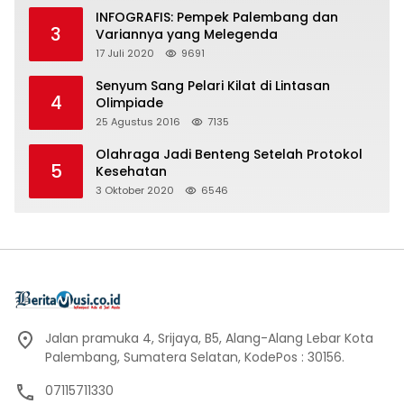
INFOGRAFIS: Pempek Palembang dan
3
Variannya yang Melegenda
17 Juli 2020
9691
Senyum Sang Pelari Kilat di Lintasan
4
Olimpiade
25 Agustus 2016
7135
Olahraga Jadi Benteng Setelah Protokol
5
Kesehatan
3 Oktober 2020
6546
Jalan pramuka 4, Srijaya, B5, Alang-Alang Lebar Kota
Palembang, Sumatera Selatan, KodePos : 30156.
07115711330