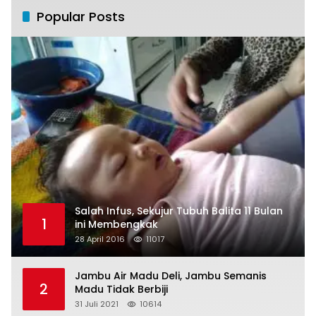
Popular Posts
Salah Infus, Sekujur Tubuh Balita 11 Bulan
1
ini Membengkak
28 April 2016
11017
Jambu Air Madu Deli, Jambu Semanis
2
Madu Tidak Berbiji
31 Juli 2021
10614