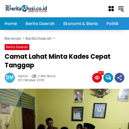
Langsung
ke
konten
Home
Berita Daerah
Ekonomi & Bisnis
Politik
Beranda
Berita Daerah
Berita Daerah
Camat Lahat Minta Kades Cepat
Tanggap
217
Admin
2 Min Baca
30 Oktober 2018