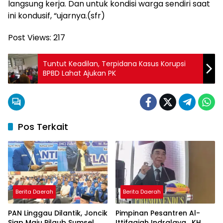
langsung kerja. Dan untuk kondisi warga sendiri saat
ini kondusif, “ujarnya.(sfr)
Post Views:
217
Tuntut Keadilan, Terpidana Kasus Korupsi
BPBD Lahat Ajukan PK
Pos Terkait
Berita Daerah
Berita Daerah
PAN Linggau Dilantik, Joncik
Pimpinan Pesantren Al-
Siap Maju Pilgub Sumsel
Ittifaqiah Indralaya , KH.