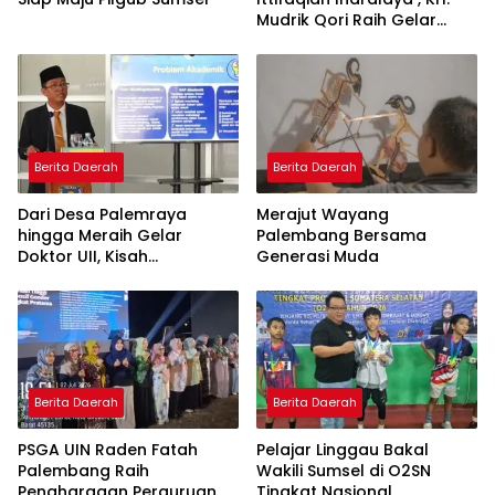
Mudrik Qori Raih Gelar
Doktor dengan Inovasi
Model Pembelajaran
Nagham Al-Qur’an di UMM
Berita Daerah
Berita Daerah
Dari Desa Palemraya
Merajut Wayang
hingga Meraih Gelar
Palembang Bersama
Doktor UII, Kisah
Generasi Muda
Perjuangan Dosen STAI
Yogyakarta yang Pernah
Menjadi Driver Taksi Online
Berita Daerah
Berita Daerah
PSGA UIN Raden Fatah
Pelajar Linggau Bakal
Palembang Raih
Wakili Sumsel di O2SN
Penghargaan Perguruan
Tingkat Nasional