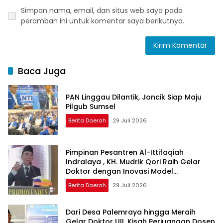
Simpan nama, email, dan situs web saya pada
peramban ini untuk komentar saya berikutnya.
Baca Juga
PAN Linggau Dilantik, Joncik Siap Maju
Pilgub Sumsel
Berita Daerah
29 Juli 2026
Pimpinan Pesantren Al-Ittifaqiah
Indralaya , KH. Mudrik Qori Raih Gelar
Doktor dengan Inovasi Model
Pembelajaran Nagham Al-Qur’an di UMM
Berita Daerah
29 Juli 2026
Dari Desa Palemraya hingga Meraih
Gelar Doktor UII, Kisah Perjuangan Dosen