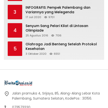
INFOGRAFIS: Pempek Palembang dan
3
Variannya yang Melegenda
17 Juli 2020
9701
Senyum Sang Pelari Kilat di Lintasan
4
Olimpiade
25 Agustus 2016
7136
Olahraga Jadi Benteng Setelah Protokol
5
Kesehatan
3 Oktober 2020
6551
Jalan pramuka 4, Srijaya, B5, Alang-Alang Lebar Kota
Palembang, Sumatera Selatan, KodePos : 30156.
07115711330