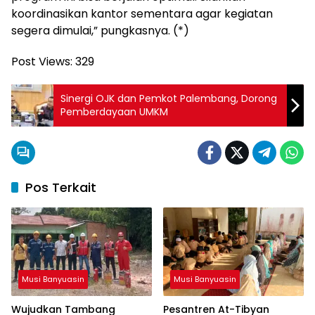
koordinasikan kantor sementara agar kegiatan
segera dimulai,” pungkasnya. (*)
Post Views:
329
Sinergi OJK dan Pemkot Palembang, Dorong
Pemberdayaan UMKM
Pos Terkait
Musi Banyuasin
Musi Banyuasin
Wujudkan Tambang
Pesantren At-Tibyan