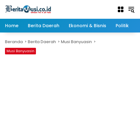
Langsung
ke
konten
Home
Berita Daerah
Ekonomi & Bisnis
Politik
Beranda
Berita Daerah
Musi Banyuasin
Musi Banyuasin