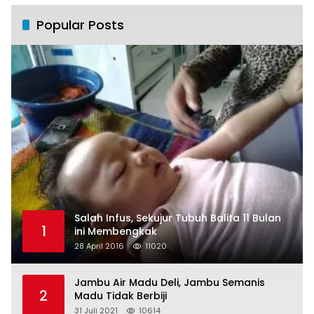
Popular Posts
Salah Infus, Sekujur Tubuh Balita 11 Bulan
1
ini Membengkak
28 April 2016
11020
Jambu Air Madu Deli, Jambu Semanis
2
Madu Tidak Berbiji
31 Juli 2021
10614