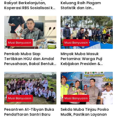
Rakyat Berkelanjutan,
Keluang Raih Piagam
Koperasi RBS Sosialisasi ke
Statistik dan Izin
Pemilik Sumur Soal K3 dan
Operasional Resmi dari
GEP
Kemenag RI
Musi Banyuasin
Musi Banyuasin
Pemkab Muba Siap
Minyak Muba Masuk
Tertibkan HGU dan Amdal
Pertamina: Warga Puji
Perusahaan, Bakal Bentuk
Kebijakan Presiden &
Tim Khusus
Menteri ESDM
Musi Banyuasin
Musi Banyuasin
Pesantren At-Tibyan Buka
Sekda Muba Tinjau Posko
Pendaftaran Santri Baru
Mudik, Pastikan Layanan