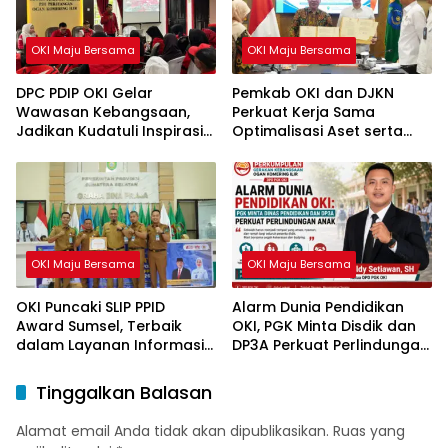
OKI Maju Bersama
OKI Maju Bersama
DPC PDIP OKI Gelar
Pemkab OKI dan DJKN
Wawasan Kebangsaan,
Perkuat Kerja Sama
Jadikan Kudatuli Inspirasi
Optimalisasi Aset serta
Perjuangan Demokrasi
Piutang Daerah
OKI Maju Bersama
OKI Maju Bersama
OKI Puncaki SLIP PPID
Alarm Dunia Pendidikan
Award Sumsel, Terbaik
OKI, PGK Minta Disdik dan
dalam Layanan Informasi
DP3A Perkuat Perlindungan
Publik
Anak
Tinggalkan Balasan
Alamat email Anda tidak akan dipublikasikan.
Ruas yang