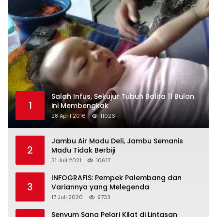
Salah Infus, Sekujur Tubuh Balita 11 Bulan
1
ini Membengkak
28 April 2016
11026
Jambu Air Madu Deli, Jambu Semanis
2
Madu Tidak Berbiji
31 Juli 2021
10617
INFOGRAFIS: Pempek Palembang dan
3
Variannya yang Melegenda
17 Juli 2020
9733
Senyum Sang Pelari Kilat di Lintasan