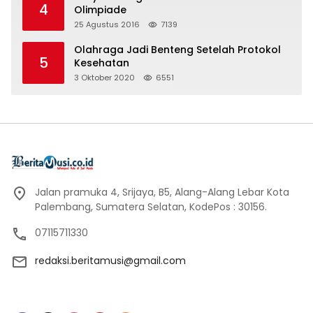
4
Olimpiade
25 Agustus 2016
7139
Olahraga Jadi Benteng Setelah Protokol
5
Kesehatan
3 Oktober 2020
6551
Jalan pramuka 4, Srijaya, B5, Alang-Alang Lebar Kota
Palembang, Sumatera Selatan, KodePos : 30156.
07115711330
redaksi.beritamusi@gmail.com