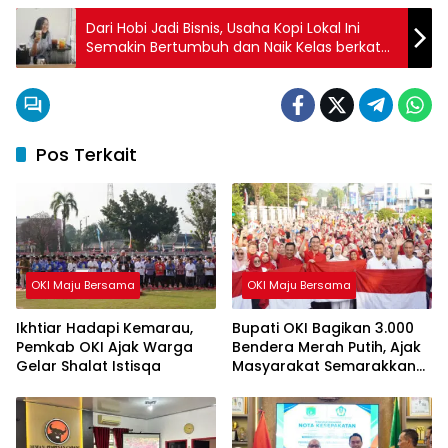
Dari Hobi Jadi Bisnis, Usaha Kopi Lokal Ini
Semakin Bertumbuh dan Naik Kelas berkat
Pendampingan BRI
Pos Terkait
OKI Maju Bersama
OKI Maju Bersama
Ikhtiar Hadapi Kemarau,
Bupati OKI Bagikan 3.000
Pemkab OKI Ajak Warga
Bendera Merah Putih, Ajak
Gelar Shalat Istisqa
Masyarakat Semarakkan
HUT ke-81 RI