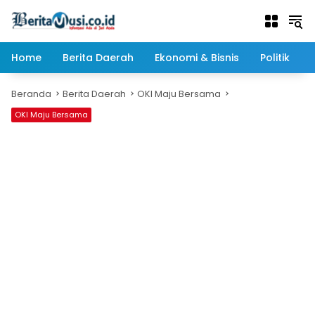
Langsung
ke
konten
Home
Berita Daerah
Ekonomi & Bisnis
Politik
Beranda
Berita Daerah
OKI Maju Bersama
OKI Maju Bersama