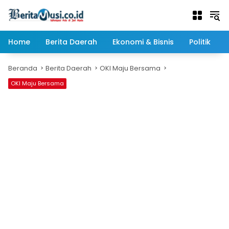
Langsung
ke
konten
Home
Berita Daerah
Ekonomi & Bisnis
Politik
Beranda
Berita Daerah
OKI Maju Bersama
OKI Maju Bersama