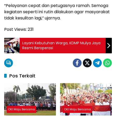
“Pelayanan cepat dan petugasnya ramah. Semoga
kegiatan seperti ini rutin dilakukan agar masyarakat
tidak kesulitan lagi,” ujarnya.
Post Views:
231
Layani Kebutuhan Warga, KDMP Mulya Jaya
Resmi Beroperasi
Pos Terkait
OKI Maju Bersama
OKI Maju Bersama