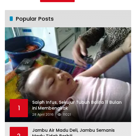
Popular Posts
Salah Infus, Sekujur Tubuh Balita 11 Bulan
1
ini Membengkak
28 April 2016
11021
Jambu Air Madu Deli, Jambu Semanis
2
Madu Tidak Berbiji