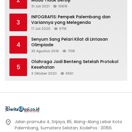
31 Juli 2021
10615
INFOGRAFIS: Pempek Palembang dan
3
Variannya yang Melegenda
17 Juli 2020
9716
Senyum Sang Pelari Kilat di Lintasan
4
Olimpiade
25 Agustus 2016
7138
Olahraga Jadi Benteng Setelah Protokol
5
Kesehatan
3 Oktober 2020
6551
Jalan pramuka 4, Srijaya, B5, Alang-Alang Lebar Kota
Palembang, Sumatera Selatan, KodePos : 30156.