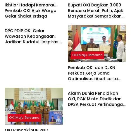
Ikhtiar Hadapi Kemarau,
Bupati OKI Bagikan 3.000
Pemkab OKI Ajak Warga
Bendera Merah Putih, Ajak
Gelar Shalat Istisqa
Masyarakat Semarakkan
OKI Maju Bersama
HUT ke-81 RI
DPC PDIP OKI Gelar
Wawasan Kebangsaan,
Jadikan Kudatuli Inspirasi
Perjuangan Demokrasi
OKI Maju Bersama
Pemkab OKI dan DJKN
Perkuat Kerja Sama
Optimalisasi Aset serta
OKI Maju Bersama
Piutang Daerah
Alarm Dunia Pendidikan
OKI, PGK Minta Disdik dan
DP3A Perkuat Perlindungan
Anak
OKI Maju Bersama
OKI Puncaki SLIP PPID