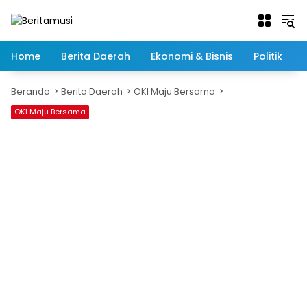
Langsung
ke
konten
Home
Berita Daerah
Ekonomi & Bisnis
Politik
Beranda
Berita Daerah
OKI Maju Bersama
OKI Maju Bersama