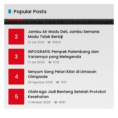
Salah Infus, Sekujur Tubuh Balita 11 Bulan
Popular Posts
1
ini Membengkak
28 April 2016
11021
Jambu Air Madu Deli, Jambu Semanis
2
Madu Tidak Berbiji
31 Juli 2021
10614
INFOGRAFIS: Pempek Palembang dan
3
Variannya yang Melegenda
17 Juli 2020
9712
Senyum Sang Pelari Kilat di Lintasan
4
Olimpiade
25 Agustus 2016
7137
Olahraga Jadi Benteng Setelah Protokol
5
Kesehatan
3 Oktober 2020
6551