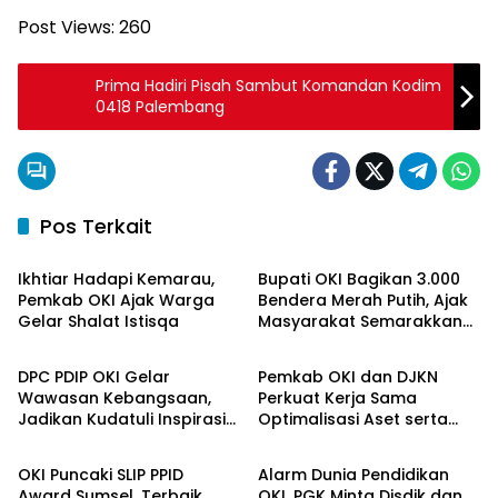
Post Views:
260
Prima Hadiri Pisah Sambut Komandan Kodim
0418 Palembang
Pos Terkait
OKI Maju Bersama
OKI Maju Bersama
Ikhtiar Hadapi Kemarau,
Bupati OKI Bagikan 3.000
Pemkab OKI Ajak Warga
Bendera Merah Putih, Ajak
Gelar Shalat Istisqa
Masyarakat Semarakkan
OKI Maju Bersama
OKI Maju Bersama
HUT ke-81 RI
DPC PDIP OKI Gelar
Pemkab OKI dan DJKN
Wawasan Kebangsaan,
Perkuat Kerja Sama
Jadikan Kudatuli Inspirasi
Optimalisasi Aset serta
OKI Maju Bersama
OKI Maju Bersama
Perjuangan Demokrasi
Piutang Daerah
OKI Puncaki SLIP PPID
Alarm Dunia Pendidikan
Award Sumsel, Terbaik
OKI, PGK Minta Disdik dan