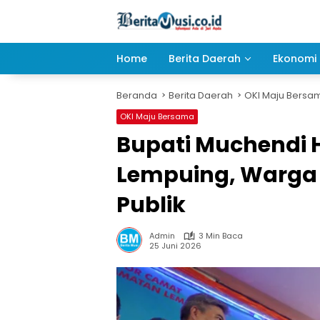
Langsung
ke
konten
Home
Berita Daerah
Ekonomi 
Beranda
Berita Daerah
OKI Maju Bersa
OKI Maju Bersama
Bupati Muchendi H
Lempuing, Warga 
Publik
Admin
3 Min Baca
25 Juni 2026