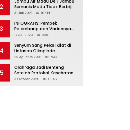
Jambu Air Madu Deli, Jambu
2
Semanis Madu Tidak Berbiji
31 Juli 2021
10614
INFOGRAFIS: Pempek
3
Palembang dan Variannya
yang Melegenda
17 Juli 2020
9691
Senyum Sang Pelari Kilat di
4
Lintasan Olimpiade
25 Agustus 2016
7134
Olahraga Jadi Benteng
5
Setelah Protokol Kesehatan
3 Oktober 2020
6546