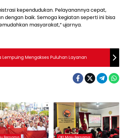
istrasi kependudukan. Pelayanannya cepat,
 dengan baik. Semoga kegiatan seperti ini bisa
memudahkan masyarakat,” ujarnya.
a Lempuing Mengakses Puluhan Layanan
ju Bersama
OKI Maju Bersama