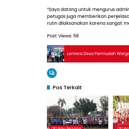
“Saya datang untuk mengurus admin
petugas juga memberikan penjelasan
rutin dilaksanakan karena sangat 
Post Views:
59
Lentera Desa Permudah Warg
Pos Terkait
OKI Maju Bersama
OKI Ma