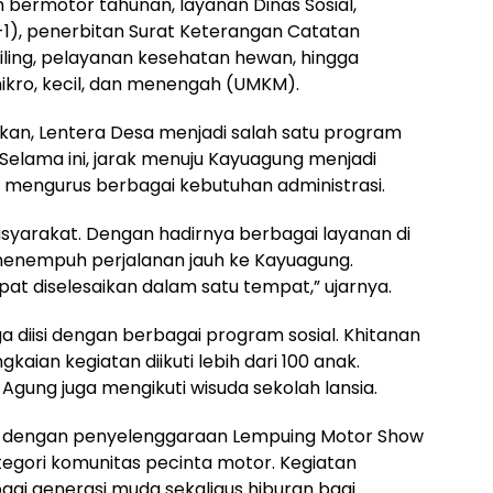
bermotor tahunan, layanan Dinas Sosial,
-1), penerbitan Surat Keterangan Catatan
liling, pelayanan kesehatan hewan, hingga
kro, kecil, dan menengah (UMKM).
an, Lentera Desa menjadi salah satu program
Selama ini, jarak menuju Kayuagung menjadi
 mengurus berbagai kebutuhan administrasi.
syarakat. Dengan hadirnya berbagai layanan di
 menempuh perjalanan jauh ke Kayuagung.
at diselesaikan dalam satu tempat,” ujarnya.
ga diisi dengan berbagai program sosial. Khitanan
kaian kegiatan diikuti lebih dari 100 anak.
Agung juga mengikuti wisuda sekolah lansia.
k dengan penyelenggaraan Lempuing Motor Show
ategori komunitas pecinta motor. Kegiatan
bagi generasi muda sekaligus hiburan bagi