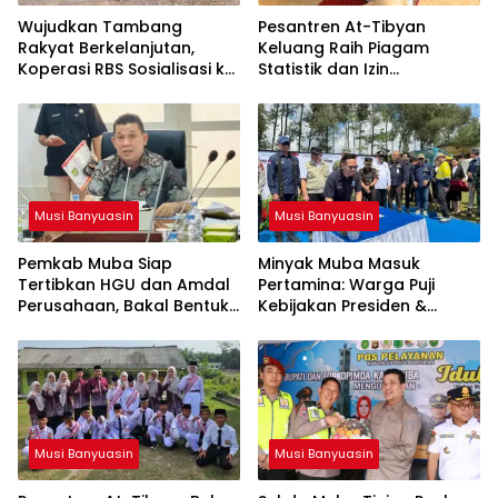
Wujudkan Tambang
Pesantren At-Tibyan
Rakyat Berkelanjutan,
Keluang Raih Piagam
Koperasi RBS Sosialisasi ke
Statistik dan Izin
Pemilik Sumur Soal K3 dan
Operasional Resmi dari
GEP
Kemenag RI
Musi Banyuasin
Musi Banyuasin
Pemkab Muba Siap
Minyak Muba Masuk
Tertibkan HGU dan Amdal
Pertamina: Warga Puji
Perusahaan, Bakal Bentuk
Kebijakan Presiden &
Tim Khusus
Menteri ESDM
Musi Banyuasin
Musi Banyuasin