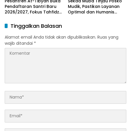
Pesantren At-Tibyan Buka
Sekda Muba Tinjau Posko
Pendaftaran Santri Baru
Mudik, Pastikan Layanan
2026/2027, Fokus Tahfidz
Optimal dan Humanis
dan Karakter Islami
untuk Pemudik
Tinggalkan Balasan
Alamat email Anda tidak akan dipublikasikan.
Ruas yang
wajib ditandai
*