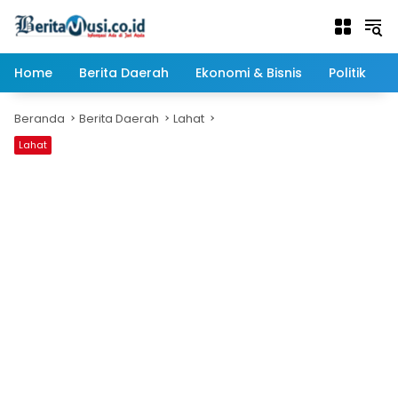
Langsung
ke
konten
Home
Berita Daerah
Ekonomi & Bisnis
Politik
Beranda
Berita Daerah
Lahat
Lahat