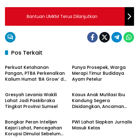
Bantuan UMKM Terus Dilanjutkan
Pos Terkait
Lahat
Lahat
Perkuat Ketahanan
Punya Prosepek, Warga
Pangan, PTBA Perkenalkan
Merapi Timur Budidaya
Kalium Humat ‘BA Grow’ di
Ayam Petelur
Lahat
Lahat
Inagritech 2026
Gresyah Levania Wakili
Kasus Anak Mutilasi Ibu
Lahat Jadi Paskibraka
Kandung Segera
Tingkat Provinsi Sumsel
Disidangkan, Ancaman
Lahat
Lahat
Hukuman Mati Mengintai
Bongkar Peran Intelijen
PWI Lahat Siapkan Jurnalis
Kejari Lahat, Pencegahan
Masuk Kelas
Korupsi Dimulai Sebelum