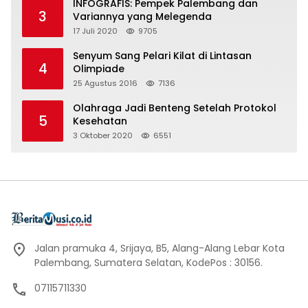
INFOGRAFIS: Pempek Palembang dan
3
Variannya yang Melegenda
17 Juli 2020
9705
Senyum Sang Pelari Kilat di Lintasan
4
Olimpiade
25 Agustus 2016
7136
Olahraga Jadi Benteng Setelah Protokol
5
Kesehatan
3 Oktober 2020
6551
Jalan pramuka 4, Srijaya, B5, Alang-Alang Lebar Kota
Palembang, Sumatera Selatan, KodePos : 30156.
07115711330