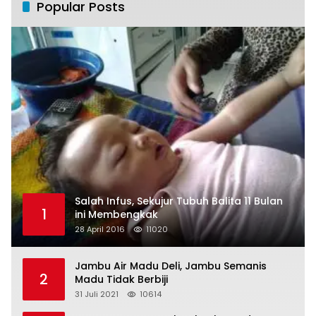
Popular Posts
Salah Infus, Sekujur Tubuh Balita 11 Bulan
1
ini Membengkak
28 April 2016
11020
Jambu Air Madu Deli, Jambu Semanis
2
Madu Tidak Berbiji
31 Juli 2021
10614