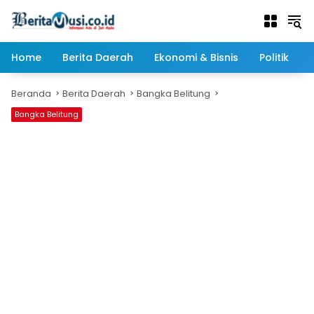
Langsung
ke
konten
Home
Berita Daerah
Ekonomi & Bisnis
Politik
Beranda
Berita Daerah
Bangka Belitung
Bangka Belitung