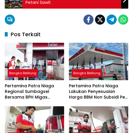
Petani Sawit
Pos Terkait
Bangka Belitung
Bangka Belitung
Pertamina Patra Niaga
Pertamina Patra Niaga
Regional Sumbagsel
Lakukan Penyesuaian
Bersama BPH Migas
Harga BBM Non Subsidi Per
Perkuat Pengawasan
1 Juli 2026
Penyaluran BBM Subsidi
bagi Nelayan melalui
Aplikasi XSTAR