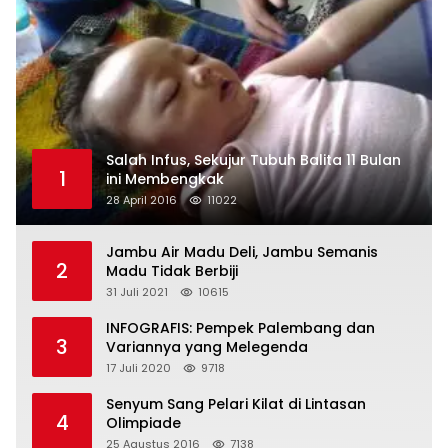
Salah Infus, Sekujur Tubuh Balita 11 Bulan
1
ini Membengkak
28 April 2016
11022
Jambu Air Madu Deli, Jambu Semanis
2
Madu Tidak Berbiji
31 Juli 2021
10615
INFOGRAFIS: Pempek Palembang dan
3
Variannya yang Melegenda
17 Juli 2020
9718
Senyum Sang Pelari Kilat di Lintasan
4
Olimpiade
25 Agustus 2016
7138