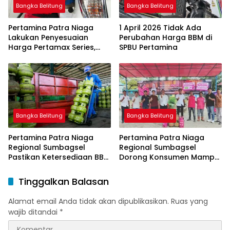
Bangka Belitung
Bangka Belitung
Pertamina Patra Niaga
1 April 2026 Tidak Ada
Lakukan Penyesuaian
Perubahan Harga BBM di
Harga Pertamax Series,
SPBU Pertamina
Harga Pertalite dan Solar
Subsidi Tetap
Bangka Belitung
Bangka Belitung
Pertamina Patra Niaga
Pertamina Patra Niaga
Regional Sumbagsel
Regional Sumbagsel
Pastikan Ketersediaan BBM
Dorong Konsumen Mampu
dan LPG pada Masa
Beralih ke Bright Gas
Ramadan dan Menjelang
Melalui Program Trade In
Tinggalkan Balasan
Idulfitri
di Belitung Timur
Alamat email Anda tidak akan dipublikasikan.
Ruas yang
wajib ditandai
*