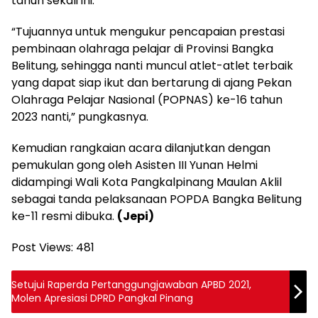
tahun sekali ini.
“Tujuannya untuk mengukur pencapaian prestasi
pembinaan olahraga pelajar di Provinsi Bangka
Belitung, sehingga nanti muncul atlet-atlet terbaik
yang dapat siap ikut dan bertarung di ajang Pekan
Olahraga Pelajar Nasional (POPNAS) ke-16 tahun
2023 nanti,” pungkasnya.
Kemudian rangkaian acara dilanjutkan dengan
pemukulan gong oleh Asisten III Yunan Helmi
didampingi Wali Kota Pangkalpinang Maulan Aklil
sebagai tanda pelaksanaan POPDA Bangka Belitung
ke-11 resmi dibuka.
(Jepi)
Post Views:
481
Setujui Raperda Pertanggungjawaban APBD 2021,
Molen Apresiasi DPRD Pangkal Pinang