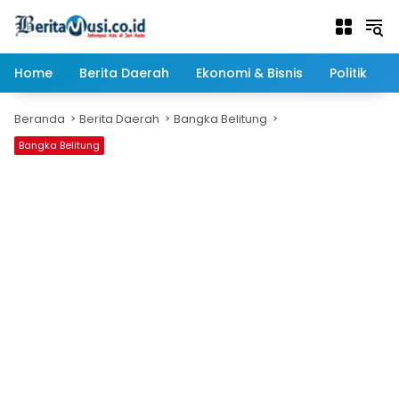
Langsung
ke
konten
Home
Berita Daerah
Ekonomi & Bisnis
Politik
Beranda
Berita Daerah
Bangka Belitung
Bangka Belitung