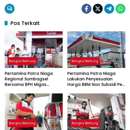
Pos Terkait
Bangka Belitung
Bangka Belitung
Pertamina Patra Niaga
Pertamina Patra Niaga
Regional Sumbagsel
Lakukan Penyesuaian
Bersama BPH Migas
Harga BBM Non Subsidi Per
Perkuat Pengawasan
1 Juli 2026
Penyaluran BBM Subsidi
bagi Nelayan melalui
Aplikasi XSTAR
Bangka Belitung
Bangka Belitung