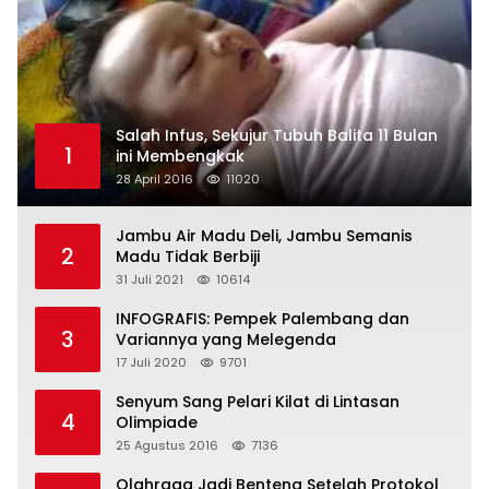
Salah Infus, Sekujur Tubuh Balita 11 Bulan
1
ini Membengkak
28 April 2016
11020
Jambu Air Madu Deli, Jambu Semanis
2
Madu Tidak Berbiji
31 Juli 2021
10614
INFOGRAFIS: Pempek Palembang dan
3
Variannya yang Melegenda
17 Juli 2020
9701
Senyum Sang Pelari Kilat di Lintasan
4
Olimpiade
25 Agustus 2016
7136
Olahraga Jadi Benteng Setelah Protokol