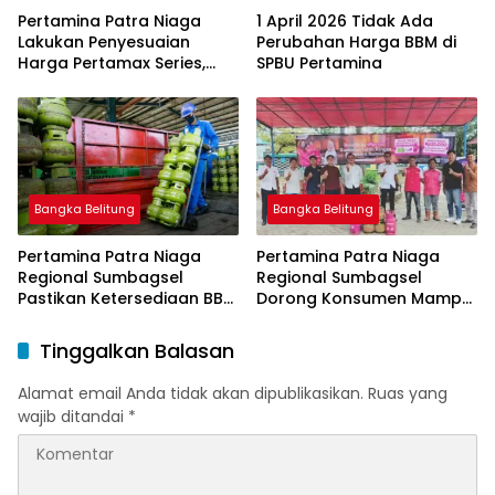
Pertamina Patra Niaga
1 April 2026 Tidak Ada
Lakukan Penyesuaian
Perubahan Harga BBM di
Harga Pertamax Series,
SPBU Pertamina
Harga Pertalite dan Solar
Subsidi Tetap
Bangka Belitung
Bangka Belitung
Pertamina Patra Niaga
Pertamina Patra Niaga
Regional Sumbagsel
Regional Sumbagsel
Pastikan Ketersediaan BBM
Dorong Konsumen Mampu
dan LPG pada Masa
Beralih ke Bright Gas
Ramadan dan Menjelang
Melalui Program Trade In
Tinggalkan Balasan
Idulfitri
di Belitung Timur
Alamat email Anda tidak akan dipublikasikan.
Ruas yang
wajib ditandai
*