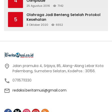
4
Olimpiade
25 Agustus 2016
7142
Olahraga Jadi Benteng Setelah Protokol
5
Kesehatan
3 Oktober 2020
6552
Jalan pramuka 4, Srijaya, B5, Alang-Alang Lebar Kota
Palembang, Sumatera Selatan, KodePos : 30156.
07115711330
redaksi.beritamusi@gmail.com