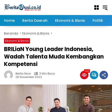
Langsung
ke
konten
Home
Berita Daerah
Ekonomi & Bisnis
Politik
Beranda
Ekonomi & Bisnis
Ekonomi & Bisnis
BRILiaN Young Leader Indonesia,
Wadah Talenta Muda Kembangkan
Kompetensi
443
Berita Musi
3 Min Baca
28 November 2022