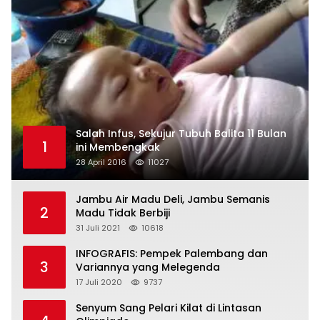
Salah Infus, Sekujur Tubuh Balita 11 Bulan
1
ini Membengkak
28 April 2016
11027
Jambu Air Madu Deli, Jambu Semanis
2
Madu Tidak Berbiji
31 Juli 2021
10618
INFOGRAFIS: Pempek Palembang dan
3
Variannya yang Melegenda
17 Juli 2020
9737
Senyum Sang Pelari Kilat di Lintasan