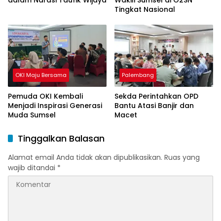
dalam Narasi Taufik Wijaya
Wakili Sumsel di O2SN
Tingkat Nasional
OKI Maju Bersama
Palembang
Pemuda OKI Kembali
Sekda Perintahkan OPD
Menjadi Inspirasi Generasi
Bantu Atasi Banjir dan
Muda Sumsel
Macet
Tinggalkan Balasan
Alamat email Anda tidak akan dipublikasikan.
Ruas yang
wajib ditandai
*