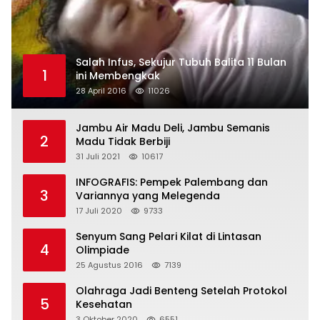
Salah Infus, Sekujur Tubuh Balita 11 Bulan
1
ini Membengkak
28 April 2016
11026
Jambu Air Madu Deli, Jambu Semanis
2
Madu Tidak Berbiji
31 Juli 2021
10617
INFOGRAFIS: Pempek Palembang dan
3
Variannya yang Melegenda
17 Juli 2020
9733
Senyum Sang Pelari Kilat di Lintasan
4
Olimpiade
25 Agustus 2016
7139
Olahraga Jadi Benteng Setelah Protokol
5
Kesehatan
3 Oktober 2020
6551