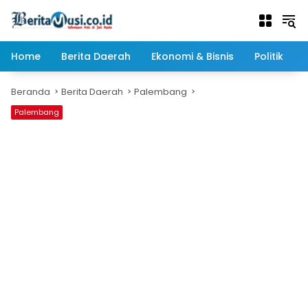
Langsung
ke
konten
Home
Berita Daerah
Ekonomi & Bisnis
Politik
Beranda
Berita Daerah
Palembang
Palembang