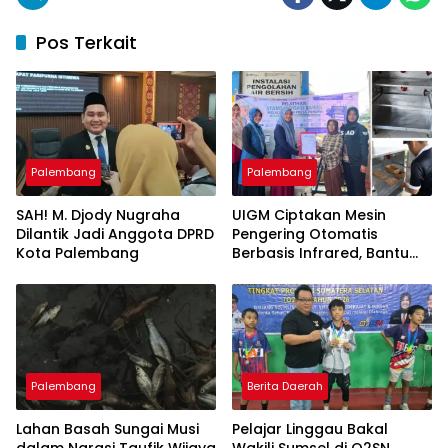
Pos Terkait
Palembang
Palembang
SAH! M. Djody Nugraha
UIGM Ciptakan Mesin
Dilantik Jadi Anggota DPRD
Pengering Otomatis
Kota Palembang
Berbasis Infrared, Bantu
Perajin Eceng Gondok di
Pulau Kemaro
Palembang
Berita Daerah
Lahan Basah Sungai Musi
Pelajar Linggau Bakal