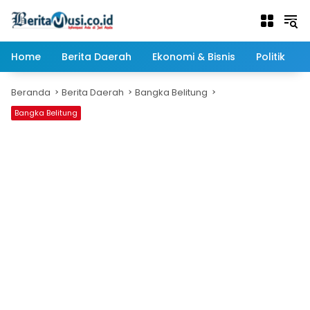
Langsung
ke
konten
Home
Berita Daerah
Ekonomi & Bisnis
Politik
Beranda
Berita Daerah
Bangka Belitung
Bangka Belitung