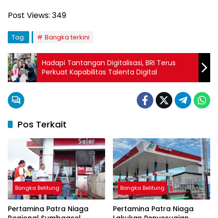
Post Views:
349
Tag:
Bangka terkini
Hadapi Tantangan Digitalisasi, BRI Terus
Perkuat Kapabilitas Talenta Digital
Pos Terkait
Bangka Belitung
Bangka Belitung
Pertamina Patra Niaga
Pertamina Patra Niaga
Regional Sumbagsel
Lakukan Penyesuaian