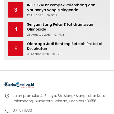
INFOGRAFIS: Pempek Palembang dan
3
Variannya yang Melegenda
17 Juli 2020
9717
Senyum Sang Pelari Kilat di Lintasan
4
Olimpiade
25 Agustus 2016
7138
Olahraga Jadi Benteng Setelah Protokol
5
Kesehatan
3 Oktober 2020
6551
Jalan pramuka 4, Srijaya, B5, Alang-Alang Lebar Kota
Palembang, Sumatera Selatan, KodePos : 30156.
07115711330