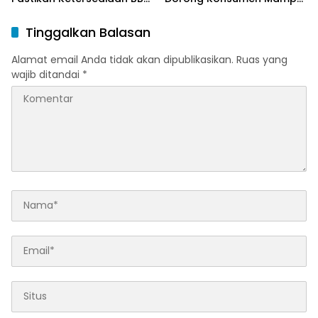
dan LPG pada Masa
Beralih ke Bright Gas
Ramadan dan Menjelang
Melalui Program Trade In
Tinggalkan Balasan
Idulfitri
di Belitung Timur
Alamat email Anda tidak akan dipublikasikan.
Ruas yang
wajib ditandai
*