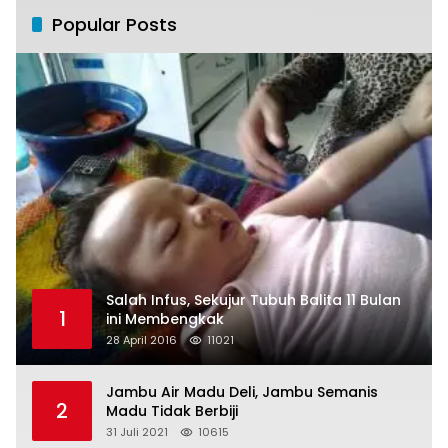
Popular Posts
Salah Infus, Sekujur Tubuh Balita 11 Bulan
1
ini Membengkak
28 April 2016
11021
Jambu Air Madu Deli, Jambu Semanis
2
Madu Tidak Berbiji
31 Juli 2021
10615