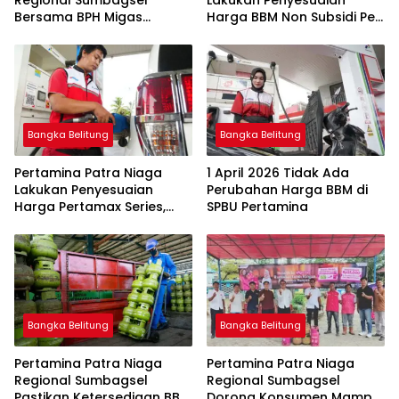
Bersama BPH Migas
Harga BBM Non Subsidi Per
Perkuat Pengawasan
1 Juli 2026
Penyaluran BBM Subsidi
bagi Nelayan melalui
Aplikasi XSTAR
Bangka Belitung
Bangka Belitung
Pertamina Patra Niaga
1 April 2026 Tidak Ada
Lakukan Penyesuaian
Perubahan Harga BBM di
Harga Pertamax Series,
SPBU Pertamina
Harga Pertalite dan Solar
Subsidi Tetap
Bangka Belitung
Bangka Belitung
Pertamina Patra Niaga
Pertamina Patra Niaga
Regional Sumbagsel
Regional Sumbagsel
Pastikan Ketersediaan BBM
Dorong Konsumen Mampu