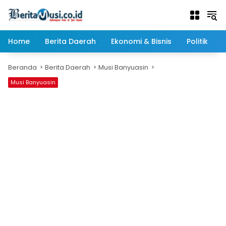
Langsung
ke
konten
Home
Berita Daerah
Ekonomi & Bisnis
Politik
Beranda
Berita Daerah
Musi Banyuasin
Musi Banyuasin