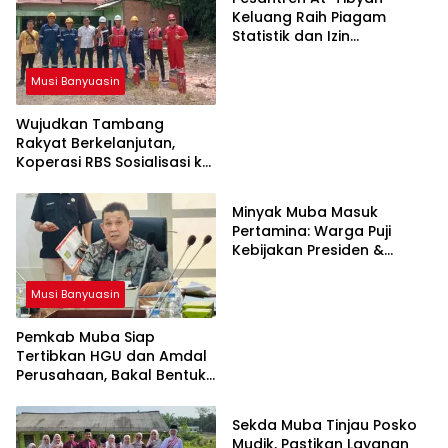
Keluang Raih Piagam
Statistik dan Izin
Operasional Resmi dari
Kemenag RI
Musi Banyuasin
Wujudkan Tambang
Rakyat Berkelanjutan,
Koperasi RBS Sosialisasi ke
Musi Banyuasin
Pemilik Sumur Soal K3 dan
GEP
Minyak Muba Masuk
Pertamina: Warga Puji
Kebijakan Presiden &
Menteri ESDM
Musi Banyuasin
Pemkab Muba Siap
Tertibkan HGU dan Amdal
Perusahaan, Bakal Bentuk
Musi Banyuasin
Tim Khusus
Sekda Muba Tinjau Posko
Mudik, Pastikan Layanan