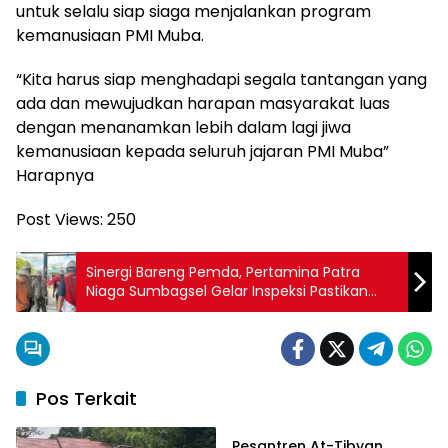
untuk selalu siap siaga menjalankan program
kemanusiaan PMI Muba.
“Kita harus siap menghadapi segala tantangan yang
ada dan mewujudkan harapan masyarakat luas
dengan menanamkan lebih dalam lagi jiwa
kemanusiaan kepada seluruh jajaran PMI Muba”
Harapnya
Post Views:
250
Sinergi Bareng Pemda, Pertamina Patra
Niaga Sumbagsel Gelar Inspeksi Pastikan
Kualitas dan Kuantitas LPG 3 Kg Sesuai
Takaran
Pos Terkait
Musi Banyuasin
Pesantren At-Tibyan