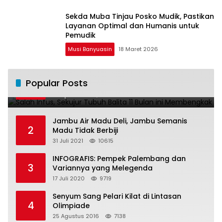
Sekda Muba Tinjau Posko Mudik, Pastikan
Layanan Optimal dan Humanis untuk
Pemudik
Musi Banyuasin
18 Maret 2026
Salah Infus, Sekujur Tubuh Balita 11 Bulan
Popular Posts
1
ini Membengkak
28 April 2016
11022
Jambu Air Madu Deli, Jambu Semanis
2
Madu Tidak Berbiji
31 Juli 2021
10615
INFOGRAFIS: Pempek Palembang dan
3
Variannya yang Melegenda
17 Juli 2020
9719
Senyum Sang Pelari Kilat di Lintasan
4
Olimpiade
25 Agustus 2016
7138