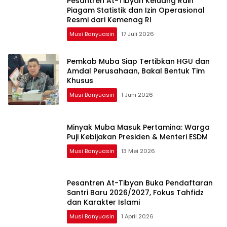
Pesantren At-Tibyan Keluang Raih
Piagam Statistik dan Izin Operasional
Resmi dari Kemenag RI
Musi Banyuasin
17 Juli 2026
Pemkab Muba Siap Tertibkan HGU dan
Amdal Perusahaan, Bakal Bentuk Tim
Khusus
Musi Banyuasin
1 Juni 2026
Minyak Muba Masuk Pertamina: Warga
Puji Kebijakan Presiden & Menteri ESDM
Musi Banyuasin
13 Mei 2026
Pesantren At-Tibyan Buka Pendaftaran
Santri Baru 2026/2027, Fokus Tahfidz
dan Karakter Islami
Musi Banyuasin
1 April 2026