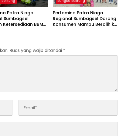
 Belitung
Bangka Belitung
na Patra Niaga
Pertamina Patra Niaga
al Sumbagsel
Regional Sumbagsel Dorong
n Ketersediaan BBM
Konsumen Mampu Beralih ke
G pada Masa
Bright Gas Melalui Program
n dan Menjelang
Trade In di Belitung Timur
kan.
Ruas yang wajib ditandai
*