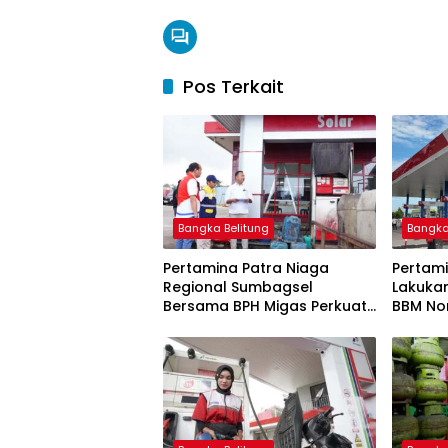
Pos Terkait
Bangka Belitung
Bangka
Pertamina Patra Niaga
Pertami
Regional Sumbagsel
Lakuka
Bersama BPH Migas Perkuat
BBM Non
Pengawasan Penyaluran
2026
BBM Subsidi bagi Nelayan
melalui Aplikasi XSTAR