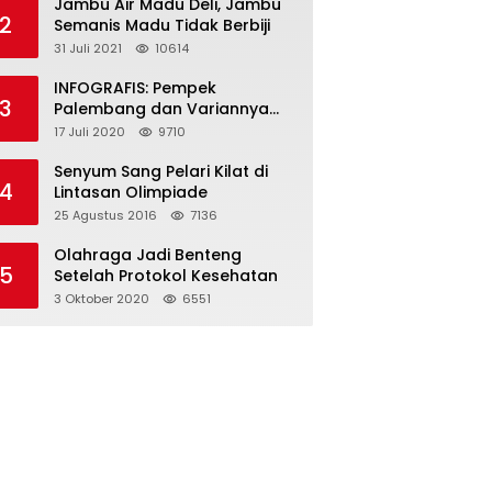
Jambu Air Madu Deli, Jambu
2
Semanis Madu Tidak Berbiji
31 Juli 2021
10614
INFOGRAFIS: Pempek
3
Palembang dan Variannya
yang Melegenda
17 Juli 2020
9710
Senyum Sang Pelari Kilat di
4
Lintasan Olimpiade
25 Agustus 2016
7136
Olahraga Jadi Benteng
5
Setelah Protokol Kesehatan
3 Oktober 2020
6551