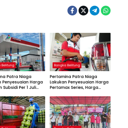
 Belitung
Bangka Belitung
na Patra Niaga
Pertamina Patra Niaga
n Penyesuaian Harga
Lakukan Penyesuaian Harga
 Subsidi Per 1 Juli
Pertamax Series, Harga
Pertalite dan Solar Subsidi
Tetap