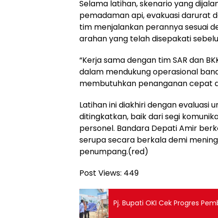
Selama latihan, skenario yang dijal
pemadaman api, evakuasi darurat d
tim menjalankan perannya sesuai d
arahan yang telah disepakati sebel
“Kerja sama dengan tim SAR dan BKK
dalam mendukung operasional band
membutuhkan penanganan cepat da
Latihan ini diakhiri dengan evaluasi
ditingkatkan, baik dari segi komunik
personel. Bandara Depati Amir ber
serupa secara berkala demi mening
penumpang.(red)
Post Views:
449
Pj. Bupati OKI Cek Progres P