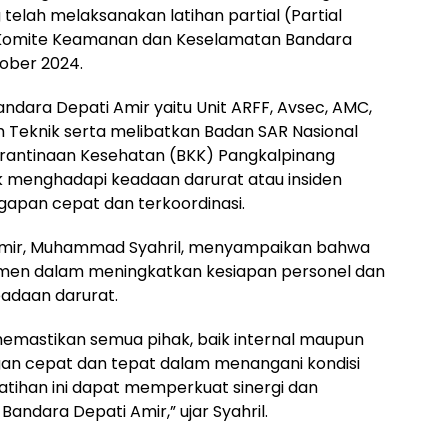
elah melaksanakan latihan partial (Partial
ta Komite Keamanan dan Keselamatan Bandara
tober 2024.
Bandara Depati Amir yaitu Unit ARFF, Avsec, AMC,
m Teknik serta melibatkan Badan SAR Nasional
arantinaan Kesehatan (BKK) Pangkalpinang
uk menghadapi keadaan darurat atau insiden
apan cepat dan terkoordinasi.
Amir, Muhammad Syahril, menyampaikan bahwa
tmen dalam meningkatkan kesiapan personel dan
eadaan darurat.
 memastikan semua pihak, baik internal maupun
gan cepat dan tepat dalam menangani kondisi
latihan ini dapat memperkuat sinergi dan
andara Depati Amir,” ujar Syahril.