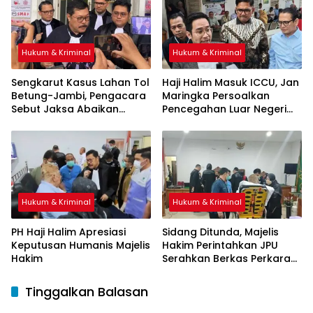
Hukum & Kriminal
Hukum & Kriminal
Sengkarut Kasus Lahan Tol
Haji Halim Masuk ICCU, Jan
Betung-Jambi, Pengacara
Maringka Persoalkan
Sebut Jaksa Abaikan
Pencegahan Luar Negeri
Mekanisme Administrasi
oleh Jaksa
PSN
Hukum & Kriminal
Hukum & Kriminal
PH Haji Halim Apresiasi
Sidang Ditunda, Majelis
Keputusan Humanis Majelis
Hakim Perintahkan JPU
Hakim
Serahkan Berkas Perkara
Haji Halim
Tinggalkan Balasan