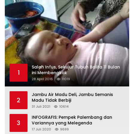
Salah Infus, Sekujur Tubuh Balita 11 Bulan
1
ini Membengkak
28 April 2016
11019
Jambu Air Madu Deli, Jambu Semanis
2
Madu Tidak Berbiji
31 Juli 2021
10614
INFOGRAFIS: Pempek Palembang dan
3
Variannya yang Melegenda
17 Juli 2020
9699