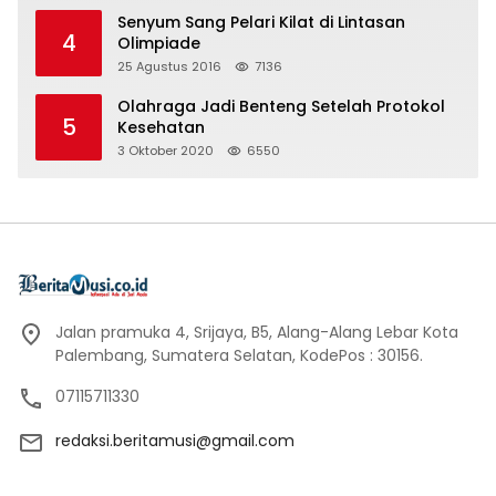
Senyum Sang Pelari Kilat di Lintasan
4
Olimpiade
25 Agustus 2016
7136
Olahraga Jadi Benteng Setelah Protokol
5
Kesehatan
3 Oktober 2020
6550
Jalan pramuka 4, Srijaya, B5, Alang-Alang Lebar Kota
Palembang, Sumatera Selatan, KodePos : 30156.
07115711330
redaksi.beritamusi@gmail.com