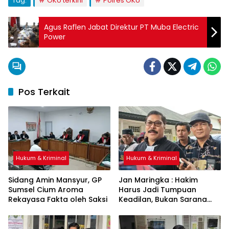
Tag:
OKU terkini
Polres OKU
Agus Raflen Jabat Direktur PT Muba Electric
Power
Pos Terkait
Hukum & Kriminal
Hukum & Kriminal
Sidang Amin Mansyur, GP
Jan Maringka : Hakim
Sumsel Cium Aroma
Harus Jadi Tumpuan
Rekayasa Fakta oleh Saksi
Keadilan, Bukan Sarana
Pembenaran Ketidakadilan