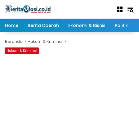
Langsung
ke
konten
Home
Berita Daerah
Ekonomi & Bisnis
Politik
Beranda
Hukum & Kriminal
Hukum & Kriminal