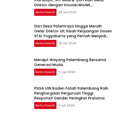
Indralaya , KH. Mudrik Qori Raih Gelar
Doktor dengan Inovasi Model
Pembelajaran Nagham Al-Qur’an di UMM
Berita Daerah
29 Juli 2026
Dari Desa Palemraya hingga Meraih
Gelar Doktor UII, Kisah Perjuangan Dosen
STAI Yogyakarta yang Pernah Menjadi
Driver Taksi Online
Berita Daerah
25 Juli 2026
Merajut Wayang Palembang Bersama
Generasi Muda
Berita Daerah
17 Juli 2026
PSGA UIN Raden Fatah Palembang Raih
Penghargaan Perguruan Tinggi
Responsif Gender Peringkat Pratama
Berita Daerah
4 Juli 2026