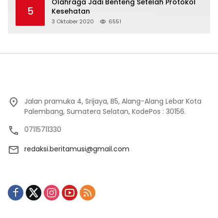
Olahraga Jadi Benteng Setelah Protokol
5
Kesehatan
3 Oktober 2020
6551
Jalan pramuka 4, Srijaya, B5, Alang-Alang Lebar Kota
Palembang, Sumatera Selatan, KodePos : 30156.
07115711330
redaksi.beritamusi@gmail.com