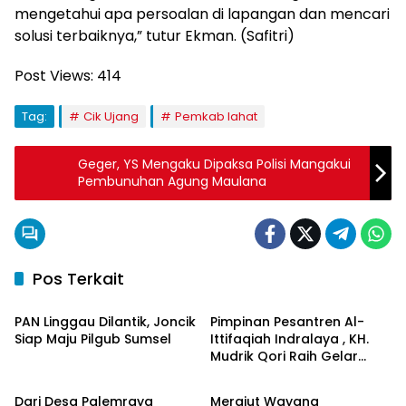
mengetahui apa persoalan di lapangan dan mencari
solusi terbaiknya,” tutur Ekman. (Safitri)
Post Views:
414
Tag:
Cik Ujang
Pemkab lahat
Geger, YS Mengaku Dipaksa Polisi Mangakui
Pembunuhan Agung Maulana
Pos Terkait
Berita Daerah
Berita Daerah
PAN Linggau Dilantik, Joncik
Pimpinan Pesantren Al-
Siap Maju Pilgub Sumsel
Ittifaqiah Indralaya , KH.
Mudrik Qori Raih Gelar
Berita Daerah
Berita Daerah
Doktor dengan Inovasi
Model Pembelajaran
Dari Desa Palemraya
Merajut Wayang