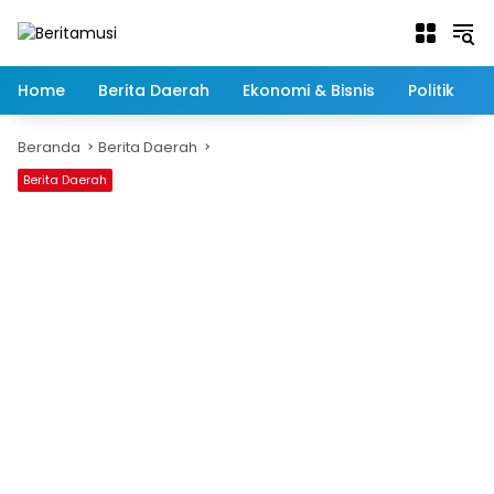
Langsung
ke
konten
Home
Berita Daerah
Ekonomi & Bisnis
Politik
Beranda
Berita Daerah
Berita Daerah