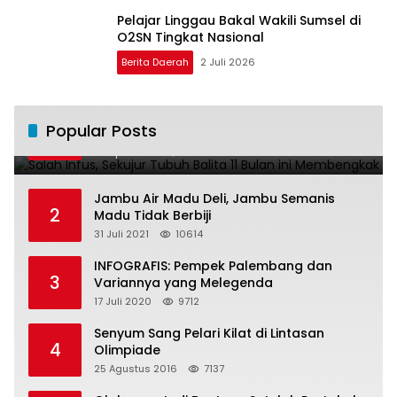
Pelajar Linggau Bakal Wakili Sumsel di
O2SN Tingkat Nasional
Berita Daerah
2 Juli 2026
Salah Infus, Sekujur Tubuh Balita 11 Bulan
Popular Posts
1
ini Membengkak
28 April 2016
11021
Jambu Air Madu Deli, Jambu Semanis
2
Madu Tidak Berbiji
31 Juli 2021
10614
INFOGRAFIS: Pempek Palembang dan
3
Variannya yang Melegenda
17 Juli 2020
9712
Senyum Sang Pelari Kilat di Lintasan
4
Olimpiade
25 Agustus 2016
7137