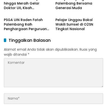
Nagham Al-Qur’an di UMM
hingga Meraih Gelar
Palembang Bersama
Doktor UII, Kisah
Generasi Muda
Berita Daerah
Berita Daerah
Perjuangan Dosen STAI
Yogyakarta yang Pernah
PSGA UIN Raden Fatah
Pelajar Linggau Bakal
Menjadi Driver Taksi Online
Palembang Raih
Wakili Sumsel di O2SN
Penghargaan Perguruan
Tingkat Nasional
Tinggi Responsif Gender
Peringkat Pratama
Tinggalkan Balasan
Alamat email Anda tidak akan dipublikasikan.
Ruas yang
wajib ditandai
*