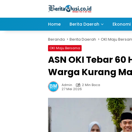
Langsung
ke
konten
Home
Berita Daerah
Ekonomi 
Beranda
Berita Daerah
OKI Maju Bersa
OKI Maju Bersama
ASN OKI Tebar 60
Warga Kurang M
Admin
2 Min Baca
27 Mei 2026