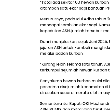
“Total ada sekitar 60 hewan kurban d
ditambah satu ekor sapi bantuan Pre
Menurutnya, pada Idul Adha tahun 20
mencapai sembilan ekor sapi. Nam
kepedulian ASN, jumlah tersebut mel
Danni menjelaskan, sejak Juni 2025,
jajaran ASN untuk kembali menghid
melalui ibadah kurban.
“Kurang lebih selama satu tahun, AS
terkumpul sejumlah hewan kurban te
Penyaluran hewan kurban mulai dilak
penerima disejumlah kecamatan di
dirasakan secara merata oleh masy
Sementara itu, Bupati OKI Muchend
ASN, BUMD, dan mitra yang turut be