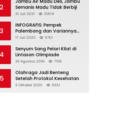
Jambu Air Madu Deli, Jambu
2
Semanis Madu Tidak Berbiji
31 Juli 2021
10614
INFOGRAFIS: Pempek
3
Palembang dan Variannya
yang Melegenda
17 Juli 2020
9701
Senyum Sang Pelari Kilat di
4
Lintasan Olimpiade
25 Agustus 2016
7136
Olahraga Jadi Benteng
5
Setelah Protokol Kesehatan
3 Oktober 2020
6551