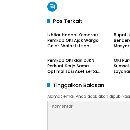
Pos Terkait
OKI Maju Bersama
OKI Ma
Ikhtiar Hadapi Kemarau,
Bupati 
Pemkab OKI Ajak Warga
Bendera
Gelar Shalat Istisqa
Masyar
OKI Maju Bersama
OKI Ma
HUT ke-
Pemkab OKI dan DJKN
OKI Pun
Perkuat Kerja Sama
Sumsel,
Optimalisasi Aset serta
Layanan
Piutang Daerah
Tinggalkan Balasan
Alamat email Anda tidak akan dipublikasi