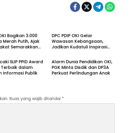
ju Bersama
OKI Maju Bersama
OKI Bagikan 3.000
DPC PDIP OKI Gelar
 Merah Putih, Ajak
Wawasan Kebangsaan,
akat Semarakkan
Jadikan Kudatuli Inspirasi
ju Bersama
OKI Maju Bersama
81 RI
Perjuangan Demokrasi
caki SLIP PPID Award
Alarm Dunia Pendidikan OKI,
 Terbaik dalam
PGK Minta Disdik dan DP3A
 Informasi Publik
Perkuat Perlindungan Anak
kan.
Ruas yang wajib ditandai
*