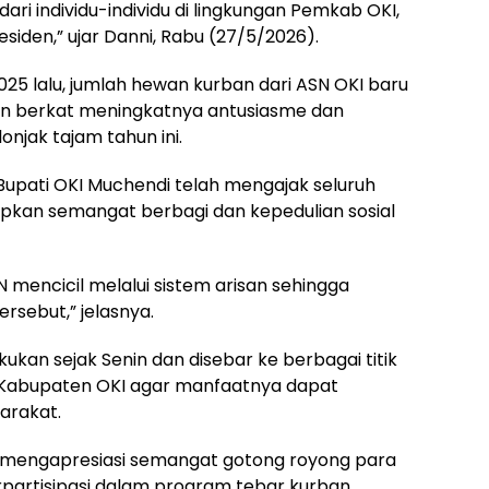
ari individu-individu di lingkungan Pemkab OKI,
siden,” ujar Danni, Rabu (27/5/2026).
25 lalu, jumlah hewan kurban dari ASN OKI baru
un berkat meningkatnya antusiasme dan
onjak tajam tahun ini.
 Bupati OKI Muchendi telah mengajak seluruh
upkan semangat berbagi dan kepedulian sosial
N mencicil melalui sistem arisan sehingga
rsebut,” jelasnya.
ukan sejak Senin dan disebar ke berbagai titik
 Kabupaten OKI agar manfaatnya dapat
arakat.
i mengapresiasi semangat gotong royong para
rpartisipasi dalam program tebar kurban