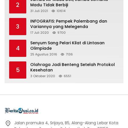
2
Madu Tidak Berbiji
31 Juli 2021
10614
INFOGRAFIS: Pempek Palembang dan
3
Variannya yang Melegenda
17 Juli 2020
9700
Senyum Sang Pelari Kilat di Lintasan
4
Olimpiade
25 Agustus 2016
7136
Olahraga Jadi Benteng Setelah Protokol
5
Kesehatan
3 Oktober 2020
6551
Jalan pramuka 4, Srijaya, B5, Alang-Alang Lebar Kota