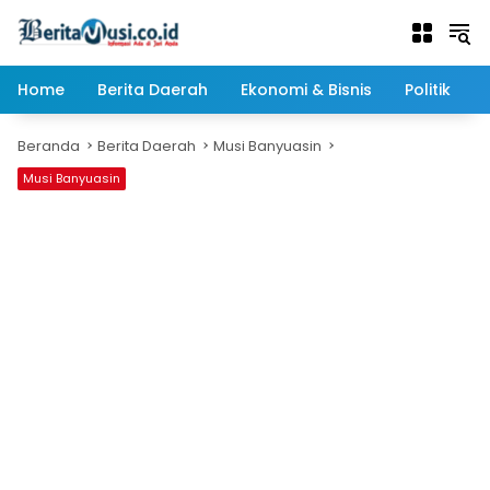
Langsung
ke
konten
Home
Berita Daerah
Ekonomi & Bisnis
Politik
Beranda
Berita Daerah
Musi Banyuasin
Musi Banyuasin