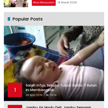
Musi Banyuasin
18 Maret 2026
Popular Posts
Salah Infus, Sekujur Tubuh Balita 11 Bulan
1
ini Membengkak
28 April 2016
11019
Jambu Air Madu Deli, Jambu Semanis