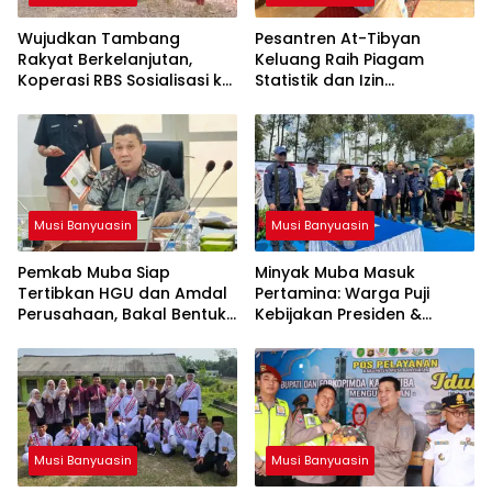
Wujudkan Tambang
Pesantren At-Tibyan
Rakyat Berkelanjutan,
Keluang Raih Piagam
Koperasi RBS Sosialisasi ke
Statistik dan Izin
Pemilik Sumur Soal K3 dan
Operasional Resmi dari
GEP
Kemenag RI
Musi Banyuasin
Musi Banyuasin
Pemkab Muba Siap
Minyak Muba Masuk
Tertibkan HGU dan Amdal
Pertamina: Warga Puji
Perusahaan, Bakal Bentuk
Kebijakan Presiden &
Tim Khusus
Menteri ESDM
Musi Banyuasin
Musi Banyuasin