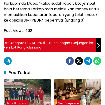
Forkopimda Muba. “Kalau sudah lapor, kita jemput
bola bersama Forkopimda melakukan monev untuk
memastikan kebenaran laporan yang telah masuk
ke aplikasi SIAPPBUN,” bebernya. (Endang S)
Post Views:
462
Istri Anggota DPR RI Fraksi PDI Perjuangan Kunjungan ke
Pemkot Pangkalpinang
Pos Terkait
Musi Banyuasin
Musi Banyuasin