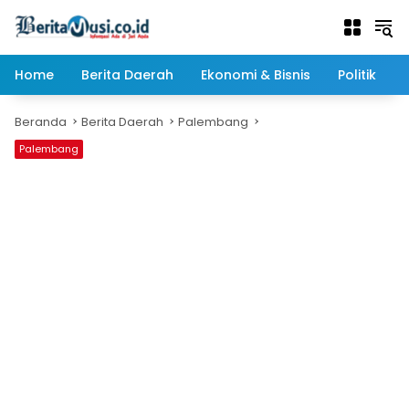
Langsung
ke
konten
Home
Berita Daerah
Ekonomi & Bisnis
Politik
Beranda
Berita Daerah
Palembang
Palembang