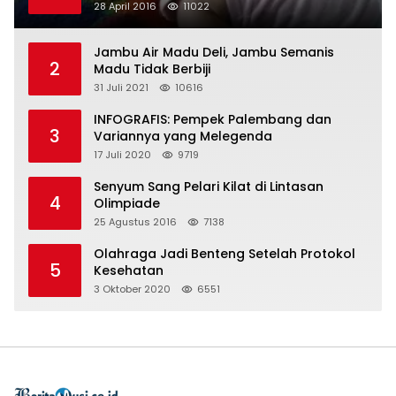
28 April 2016
11022
Jambu Air Madu Deli, Jambu Semanis
2
Madu Tidak Berbiji
31 Juli 2021
10616
INFOGRAFIS: Pempek Palembang dan
3
Variannya yang Melegenda
17 Juli 2020
9719
Senyum Sang Pelari Kilat di Lintasan
4
Olimpiade
25 Agustus 2016
7138
Olahraga Jadi Benteng Setelah Protokol
5
Kesehatan
3 Oktober 2020
6551