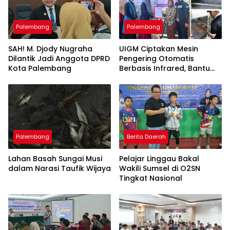
Palembang
Palembang
SAH! M. Djody Nugraha
UIGM Ciptakan Mesin
Dilantik Jadi Anggota DPRD
Pengering Otomatis
Kota Palembang
Berbasis Infrared, Bantu
Perajin Eceng Gondok di
Pulau Kemaro
Palembang
Berita Daerah
Lahan Basah Sungai Musi
Pelajar Linggau Bakal
dalam Narasi Taufik Wijaya
Wakili Sumsel di O2SN
Tingkat Nasional