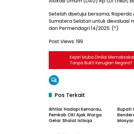
Alokasi Umum (DAU) Rp 1,01 triliun, 
Setelah disetujui bersama, Raperda
Sumatera Selatan untuk dievaluasi m
dan Permendagri 14/2025. (*)
Post Views:
199
Kejari Muba Dinilai Memaksaka
Tanpa Bukti Kerugian Negara?
Pos Terkait
OKI Maju Bersama
OKI Ma
Ikhtiar Hadapi Kemarau,
Bupati 
Pemkab OKI Ajak Warga
Bendera
Gelar Shalat Istisqa
Masyar
OKI Maju Bersama
OKI Ma
HUT ke-