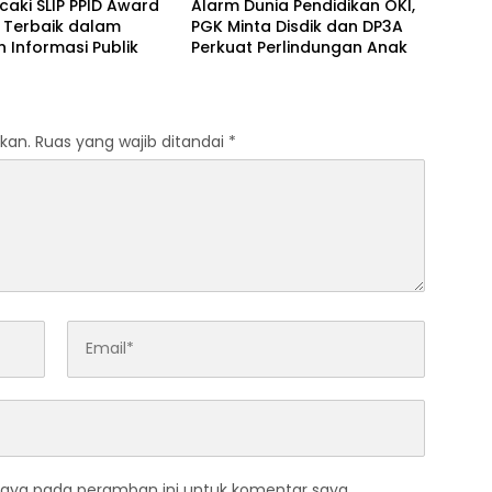
caki SLIP PPID Award
Alarm Dunia Pendidikan OKI,
 Terbaik dalam
PGK Minta Disdik dan DP3A
 Informasi Publik
Perkuat Perlindungan Anak
kan.
Ruas yang wajib ditandai
*
saya pada peramban ini untuk komentar saya