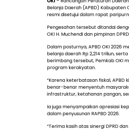
OKI
– Rancangan Peraturan Daerah
Belanja Daerah (APBD) Kabupaten O
resmi disetujui dalam rapat paripur
Pengesahan tersebut ditandai den
OKI H. Muchendi dan pimpinan DPRD
Dalam posturnya, APBD OKI 2026 men
belanja daerah Rp 2,214 triliun, ser
berimbang tersebut, Pemkab OKI m
program kerakyatan.
“Karena keterbatasan fiskal, APBD k
benar-benar menyentuh masyarakat
infrastruktur, ketahanan pangan, se
Ia juga menyampaikan apresiasi kep
dalam penyusunan RAPBD 2026.
“Terima kasih atas sinergi DPRD da