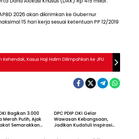
serta Dana Alokasi Khusus (DAK) Rp 415 miliar.
 APBD 2026 akan dikirimkan ke Gubernur
aksimal 15 hari kerja sesuai ketentuan PP 12/2019
n Kehendak, Kasus Haji Halim Dilimpahkan ke JPU
ju Bersama
OKI Maju Bersama
OKI Bagikan 3.000
DPC PDIP OKI Gelar
 Merah Putih, Ajak
Wawasan Kebangsaan,
akat Semarakkan
Jadikan Kudatuli Inspirasi
ju Bersama
OKI Maju Bersama
81 RI
Perjuangan Demokrasi