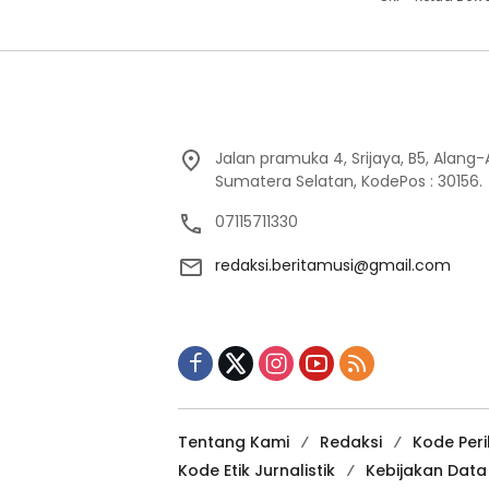
Jalan pramuka 4, Srijaya, B5, Alang
Sumatera Selatan, KodePos : 30156.
07115711330
redaksi.beritamusi@gmail.com
Tentang Kami
Redaksi
Kode Per
Kode Etik Jurnalistik
Kebijakan Dat