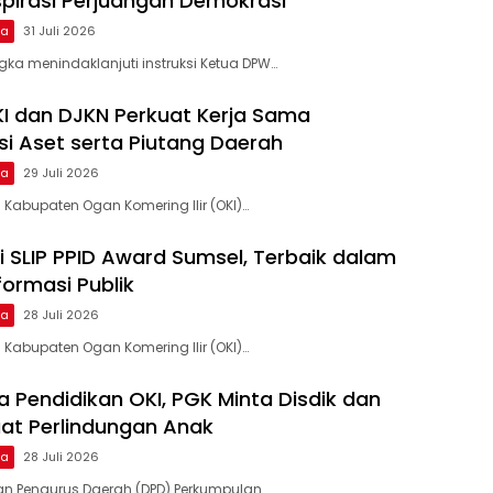
nspirasi Perjuangan Demokrasi
ma
31 Juli 2026
gka menindaklanjuti instruksi Ketua DPW…
 dan DJKN Perkuat Kerja Sama
si Aset serta Piutang Daerah
ma
29 Juli 2026
 Kabupaten Ogan Komering Ilir (OKI)…
i SLIP PPID Award Sumsel, Terbaik dalam
formasi Publik
ma
28 Juli 2026
 Kabupaten Ogan Komering Ilir (OKI)…
a Pendidikan OKI, PGK Minta Disdik dan
at Perlindungan Anak
ma
28 Juli 2026
an Pengurus Daerah (DPD) Perkumpulan…