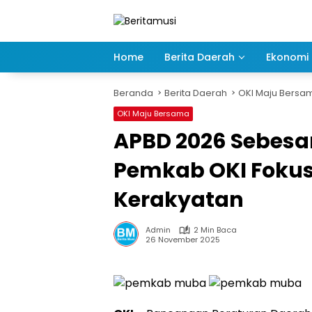
Langsung
ke
konten
Home
Berita Daerah
Ekonomi 
Beranda
Berita Daerah
OKI Maju Bersa
OKI Maju Bersama
APBD 2026 Sebesar 
Pemkab OKI Foku
Kerakyatan
Admin
2 Min Baca
26 November 2025