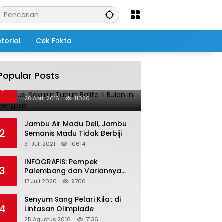
torial
Cek Fakta
Popular Posts
Salah Infus, Sekujur Tubuh
1
Balita 11 Bulan ini
Membengkak
28 April 2016
11020
Jambu Air Madu Deli, Jambu
2
Semanis Madu Tidak Berbiji
31 Juli 2021
10614
INFOGRAFIS: Pempek
3
Palembang dan Variannya
yang Melegenda
17 Juli 2020
9706
Senyum Sang Pelari Kilat di
4
Lintasan Olimpiade
25 Agustus 2016
7136