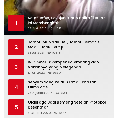
Salah Infus, Sekujur Tubuh Balita 11 Bulan
1
ini Membengkak
28 April 2016
11015
Jambu Air Madu Deli, Jambu Semanis
2
Madu Tidak Berbiji
31 Juli 2021
10613
INFOGRAFIS: Pempek Palembang dan
3
Variannya yang Melegenda
17 Juli 2020
9690
Senyum Sang Pelari Kilat di Lintasan
4
Olimpiade
25 Agustus 2016
7134
Olahraga Jadi Benteng Setelah Protokol
5
Kesehatan
3 Oktober 2020
6546