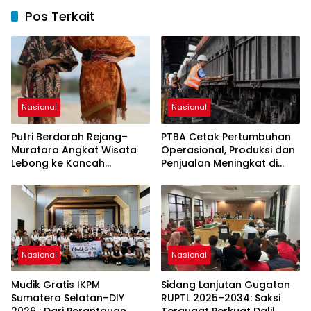
Pos Terkait
Nasional
Nasional
Putri Berdarah Rejang–
PTBA Cetak Pertumbuhan
Muratara Angkat Wisata
Operasional, Produksi dan
Lebong ke Kancah
Penjualan Meningkat di
Sumatera Selatan
Tengah Dinamika Harga
Global 2025
Nasional
Nasional
Mudik Gratis IKPM
Sidang Lanjutan Gugatan
Sumatera Selatan–DIY
RUPTL 2025–2034: Saksi