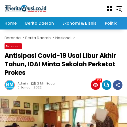
Langsung
ke
konten
Home
Berita Daerah
Ekonomi & Bisnis
Politik
Beranda
Berita Daerah
Nasional
Nasional
Antisipasi Covid-19 Usai Libur Akhir
Tahun, IDAI Minta Sekolah Perketat
Prokes
332
Admin
2 Min Baca
3 Januari 2022