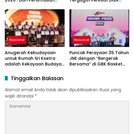
2026 : Dari Perantauan
Tergugat Perkuat Dalil
Kembali ke Kampung
Gugatan SP PLN
Halaman, Menguatkan
Silaturahmi dan Harapan
Nasional
Nasional
Anugerah Kebudayaan
Puncak Perayaan 35 Tahun
untuk Rumah Sri Ksetra
JNE dengan “Bergerak
adalah Kekayaan Budaya
Bersama” di GBK Basket
Sumatera Selatan
Hall
Tinggalkan Balasan
Alamat email Anda tidak akan dipublikasikan.
Ruas yang
wajib ditandai
*