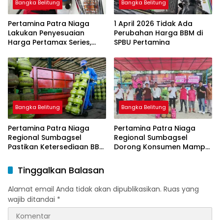
Bangka Belitung
Bangka Belitung
Pertamina Patra Niaga
1 April 2026 Tidak Ada
Lakukan Penyesuaian
Perubahan Harga BBM di
Harga Pertamax Series,
SPBU Pertamina
Harga Pertalite dan Solar
Subsidi Tetap
Bangka Belitung
Bangka Belitung
Pertamina Patra Niaga
Pertamina Patra Niaga
Regional Sumbagsel
Regional Sumbagsel
Pastikan Ketersediaan BBM
Dorong Konsumen Mampu
dan LPG pada Masa
Beralih ke Bright Gas
Ramadan dan Menjelang
Melalui Program Trade In
Tinggalkan Balasan
Idulfitri
di Belitung Timur
Alamat email Anda tidak akan dipublikasikan.
Ruas yang
wajib ditandai
*