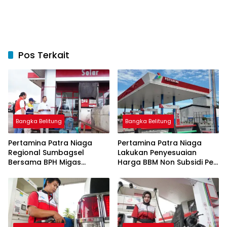
Pos Terkait
Bangka Belitung
Bangka Belitung
Pertamina Patra Niaga
Pertamina Patra Niaga
Regional Sumbagsel
Lakukan Penyesuaian
Bersama BPH Migas
Harga BBM Non Subsidi Per
Perkuat Pengawasan
1 Juli 2026
Penyaluran BBM Subsidi
bagi Nelayan melalui
Aplikasi XSTAR