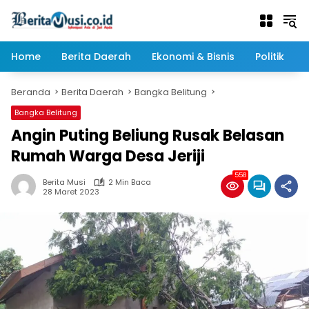
Langsung
ke
konten
Home
Berita Daerah
Ekonomi & Bisnis
Politik
Beranda
Berita Daerah
Bangka Belitung
Bangka Belitung
Angin Puting Beliung Rusak Belasan
Rumah Warga Desa Jeriji
558
Berita Musi
2 Min Baca
28 Maret 2023