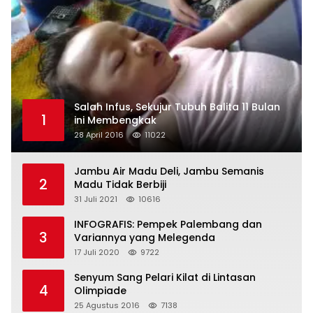
Salah Infus, Sekujur Tubuh Balita 11 Bulan
1
ini Membengkak
28 April 2016
11022
Jambu Air Madu Deli, Jambu Semanis
2
Madu Tidak Berbiji
31 Juli 2021
10616
INFOGRAFIS: Pempek Palembang dan
3
Variannya yang Melegenda
17 Juli 2020
9722
Senyum Sang Pelari Kilat di Lintasan
4
Olimpiade
25 Agustus 2016
7138