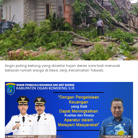
Angin puting beliung yang disertai hujan deras sore tadi merusak
belasan rumah warga di Desa Jeriji, Kecamatan Toboali,