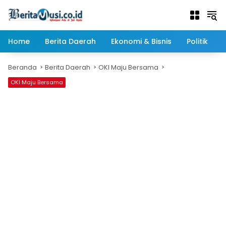
Langsung
ke
konten
Home
Berita Daerah
Ekonomi & Bisnis
Politik
Beranda
Berita Daerah
OKI Maju Bersama
OKI Maju Bersama