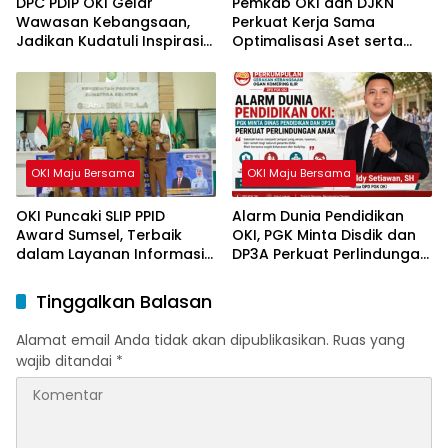
DPC PDIP OKI Gelar
Pemkab OKI dan DJKN
Wawasan Kebangsaan,
Perkuat Kerja Sama
Jadikan Kudatuli Inspirasi
Optimalisasi Aset serta
Perjuangan Demokrasi
Piutang Daerah
OKI Maju Bersama
OKI Maju Bersama
OKI Puncaki SLIP PPID
Alarm Dunia Pendidikan
Award Sumsel, Terbaik
OKI, PGK Minta Disdik dan
dalam Layanan Informasi
DP3A Perkuat Perlindungan
Publik
Anak
Tinggalkan Balasan
Alamat email Anda tidak akan dipublikasikan.
Ruas yang
wajib ditandai
*