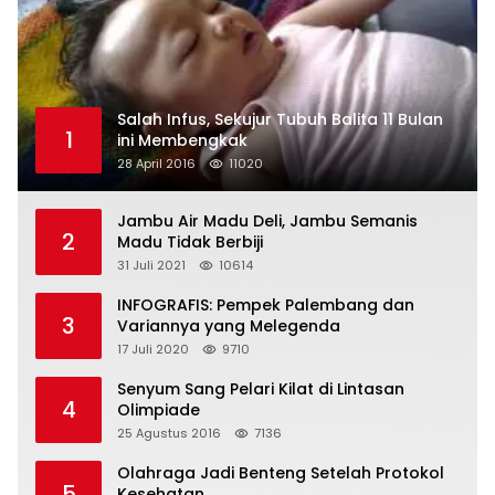
Salah Infus, Sekujur Tubuh Balita 11 Bulan
1
ini Membengkak
28 April 2016
11020
Jambu Air Madu Deli, Jambu Semanis
2
Madu Tidak Berbiji
31 Juli 2021
10614
INFOGRAFIS: Pempek Palembang dan
3
Variannya yang Melegenda
17 Juli 2020
9710
Senyum Sang Pelari Kilat di Lintasan
4
Olimpiade
25 Agustus 2016
7136
Olahraga Jadi Benteng Setelah Protokol
5
Kesehatan