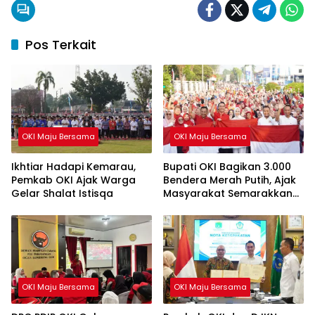
Pos Terkait
OKI Maju Bersama
OKI Maju Bersama
Ikhtiar Hadapi Kemarau,
Bupati OKI Bagikan 3.000
Pemkab OKI Ajak Warga
Bendera Merah Putih, Ajak
Gelar Shalat Istisqa
Masyarakat Semarakkan
HUT ke-81 RI
OKI Maju Bersama
OKI Maju Bersama