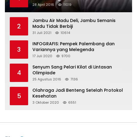
28 April 2016
11019
Jambu Air Madu Deli, Jambu Semanis
2
Madu Tidak Berbiji
31 Juli 2021
10614
INFOGRAFIS: Pempek Palembang dan
3
Variannya yang Melegenda
17 Juli 2020
9700
Senyum Sang Pelari Kilat di Lintasan
4
Olimpiade
25 Agustus 2016
7136
Olahraga Jadi Benteng Setelah Protokol
5
Kesehatan
3 Oktober 2020
6551