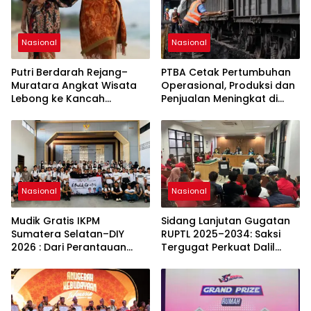
Nasional
Nasional
Putri Berdarah Rejang–
PTBA Cetak Pertumbuhan
Muratara Angkat Wisata
Operasional, Produksi dan
Lebong ke Kancah
Penjualan Meningkat di
Sumatera Selatan
Tengah Dinamika Harga
Global 2025
Nasional
Nasional
Mudik Gratis IKPM
Sidang Lanjutan Gugatan
Sumatera Selatan–DIY
RUPTL 2025–2034: Saksi
2026 : Dari Perantauan
Tergugat Perkuat Dalil
Kembali ke Kampung
Gugatan SP PLN
Halaman, Menguatkan
Silaturahmi dan Harapan