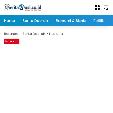
Langsung
ke
konten
Home
Berita Daerah
Ekonomi & Bisnis
Politik
Beranda
Berita Daerah
Nasional
Nasional