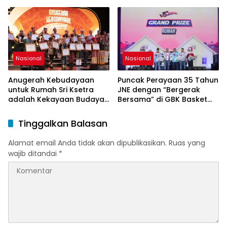
Kembali ke Kampung
Gugatan SP PLN
Halaman, Menguatkan
Silaturahmi dan Harapan
Nasional
Nasional
Anugerah Kebudayaan
Puncak Perayaan 35 Tahun
untuk Rumah Sri Ksetra
JNE dengan “Bergerak
adalah Kekayaan Budaya
Bersama” di GBK Basket
Sumatera Selatan
Hall
Tinggalkan Balasan
Alamat email Anda tidak akan dipublikasikan.
Ruas yang
wajib ditandai
*