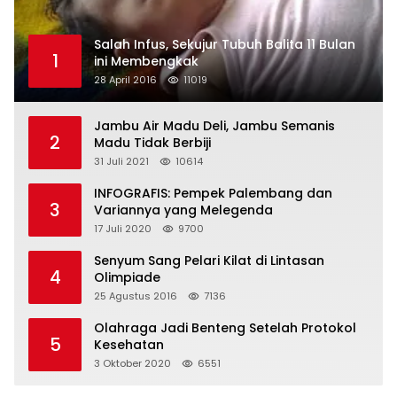
Salah Infus, Sekujur Tubuh Balita 11 Bulan
1
ini Membengkak
28 April 2016
11019
Jambu Air Madu Deli, Jambu Semanis
2
Madu Tidak Berbiji
31 Juli 2021
10614
INFOGRAFIS: Pempek Palembang dan
3
Variannya yang Melegenda
17 Juli 2020
9700
Senyum Sang Pelari Kilat di Lintasan
4
Olimpiade
25 Agustus 2016
7136
Olahraga Jadi Benteng Setelah Protokol
5
Kesehatan
3 Oktober 2020
6551