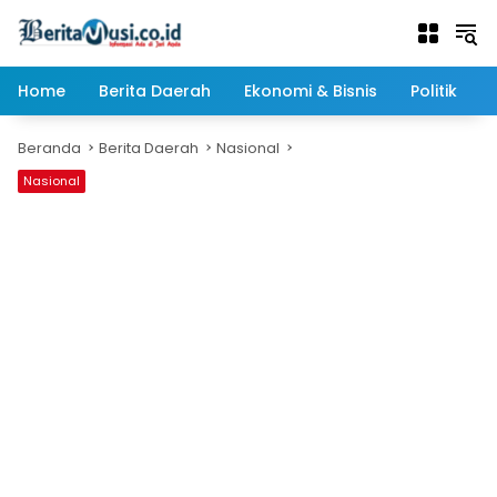
Langsung
ke
konten
Home
Berita Daerah
Ekonomi & Bisnis
Politik
Beranda
Berita Daerah
Nasional
Nasional