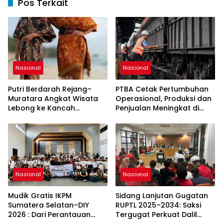
Pos Terkait
Nasional
Nasional
Putri Berdarah Rejang–
PTBA Cetak Pertumbuhan
Muratara Angkat Wisata
Operasional, Produksi dan
Lebong ke Kancah
Penjualan Meningkat di
Sumatera Selatan
Tengah Dinamika Harga
Global 2025
Nasional
Nasional
Mudik Gratis IKPM
Sidang Lanjutan Gugatan
Sumatera Selatan–DIY
RUPTL 2025–2034: Saksi
2026 : Dari Perantauan
Tergugat Perkuat Dalil