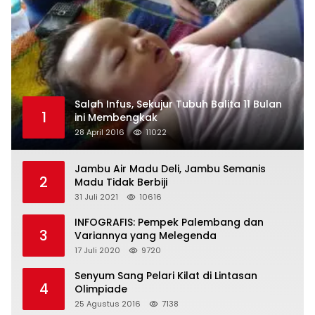
Salah Infus, Sekujur Tubuh Balita 11 Bulan
1
ini Membengkak
28 April 2016
11022
Jambu Air Madu Deli, Jambu Semanis
2
Madu Tidak Berbiji
31 Juli 2021
10616
INFOGRAFIS: Pempek Palembang dan
3
Variannya yang Melegenda
17 Juli 2020
9720
Senyum Sang Pelari Kilat di Lintasan
4
Olimpiade
25 Agustus 2016
7138