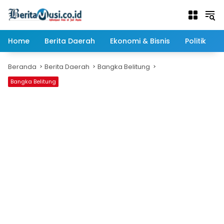
Langsung
ke
konten
Home
Berita Daerah
Ekonomi & Bisnis
Politik
Beranda
Berita Daerah
Bangka Belitung
Bangka Belitung