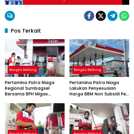
Yogyakarta
Pos Terkait
Bangka Belitung
Bangka Belitung
Pertamina Patra Niaga
Pertamina Patra Niaga
Regional Sumbagsel
Lakukan Penyesuaian
Bersama BPH Migas
Harga BBM Non Subsidi Per
Perkuat Pengawasan
1 Juli 2026
Penyaluran BBM Subsidi
bagi Nelayan melalui
Aplikasi XSTAR
Bangka Belitung
Bangka Belitung