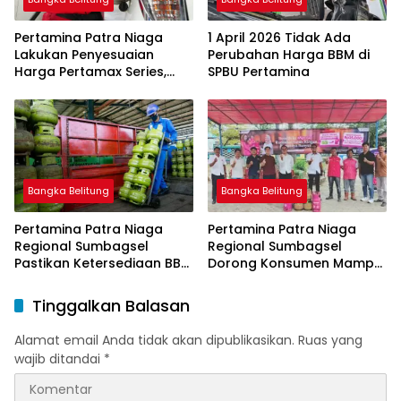
Pertamina Patra Niaga
1 April 2026 Tidak Ada
Lakukan Penyesuaian
Perubahan Harga BBM di
Harga Pertamax Series,
SPBU Pertamina
Harga Pertalite dan Solar
Subsidi Tetap
Bangka Belitung
Bangka Belitung
Pertamina Patra Niaga
Pertamina Patra Niaga
Regional Sumbagsel
Regional Sumbagsel
Pastikan Ketersediaan BBM
Dorong Konsumen Mampu
dan LPG pada Masa
Beralih ke Bright Gas
Ramadan dan Menjelang
Melalui Program Trade In
Tinggalkan Balasan
Idulfitri
di Belitung Timur
Alamat email Anda tidak akan dipublikasikan.
Ruas yang
wajib ditandai
*