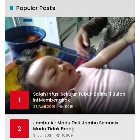
Popular Posts
Salah Infus, Sekujur Tubuh Balita 11 Bulan
1
ini Membengkak
28 April 2016
11015
Jambu Air Madu Deli, Jambu Semanis
2
Madu Tidak Berbiji
31 Juli 2021
10609