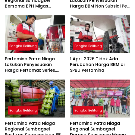
Regional Sumbagsel
Lakukan Penyesuaian
Bersama BPH Migas
Harga BBM Non Subsidi Per
Perkuat Pengawasan
1 Juli 2026
Penyaluran BBM Subsidi
bagi Nelayan melalui
Aplikasi XSTAR
Bangka Belitung
Bangka Belitung
Pertamina Patra Niaga
1 April 2026 Tidak Ada
Lakukan Penyesuaian
Perubahan Harga BBM di
Harga Pertamax Series,
SPBU Pertamina
Harga Pertalite dan Solar
Subsidi Tetap
Bangka Belitung
Bangka Belitung
Pertamina Patra Niaga
Pertamina Patra Niaga
Regional Sumbagsel
Regional Sumbagsel
Pastikan Ketersediaan BBM
Dorong Konsumen Mampu