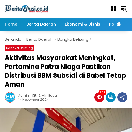
Langsung
ke
konten
Home
Berita Daerah
Ekonomi & Bisnis
Politik
Beranda
Berita Daerah
Bangka Belitung
Bangka Belitung
Aktivitas Masyarakat Meningkat,
Pertamina Patra Niaga Pastikan
Distribusi BBM Subsidi di Babel Tetap
Aman
303
Admin
2 Min Baca
14 November 2024