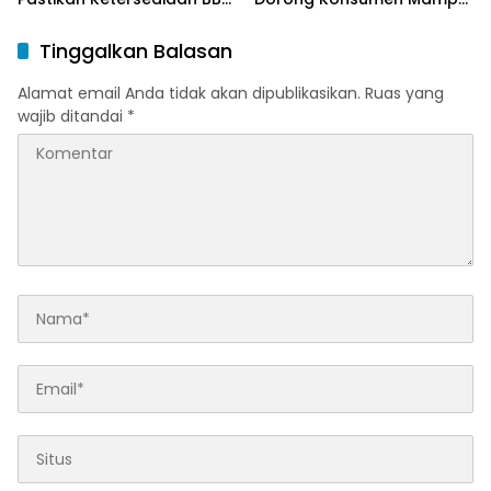
dan LPG pada Masa
Beralih ke Bright Gas
Ramadan dan Menjelang
Melalui Program Trade In
Tinggalkan Balasan
Idulfitri
di Belitung Timur
Alamat email Anda tidak akan dipublikasikan.
Ruas yang
wajib ditandai
*