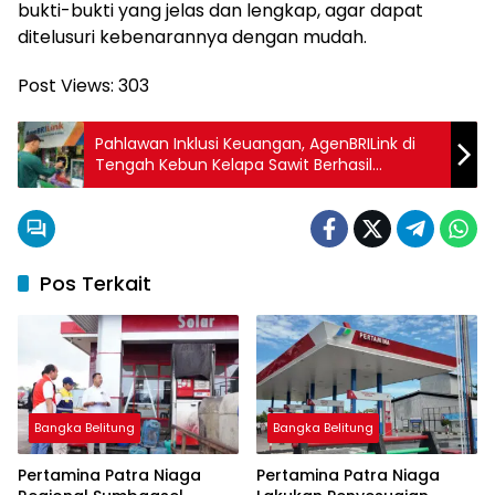
bukti-bukti yang jelas dan lengkap, agar dapat
ditelusuri kebenarannya dengan mudah.
Post Views:
303
Pahlawan Inklusi Keuangan, AgenBRILink di
Tengah Kebun Kelapa Sawit Berhasil
Dekatkan Layanan Perbankan dengan
Masyarakat
Pos Terkait
Bangka Belitung
Bangka Belitung
Pertamina Patra Niaga
Pertamina Patra Niaga