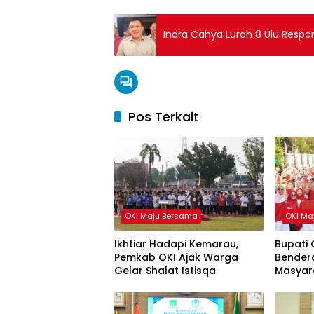
Indra Cahya Lurah 8 Ulu Respo
Pos Terkait
OKI Maju Bersama
OKI Ma
Ikhtiar Hadapi Kemarau,
Bupati 
Pemkab OKI Ajak Warga
Bendera
Gelar Shalat Istisqa
Masyar
HUT ke-