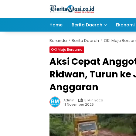
Langsung
ke
konten
Home
Berita Daerah
Ekonomi 
Beranda
Berita Daerah
OKI Maju Bersa
OKI Maju Bersama
Aksi Cepat Anggot
Ridwan, Turun ke
Anggaran
Admin
3 Min Baca
11 November 2025