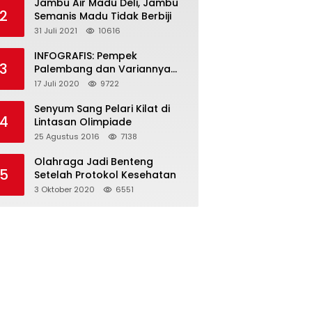
Jambu Air Madu Deli, Jambu
2
Semanis Madu Tidak Berbiji
31 Juli 2021
10616
INFOGRAFIS: Pempek
3
Palembang dan Variannya
yang Melegenda
17 Juli 2020
9722
Senyum Sang Pelari Kilat di
4
Lintasan Olimpiade
25 Agustus 2016
7138
Olahraga Jadi Benteng
5
Setelah Protokol Kesehatan
3 Oktober 2020
6551