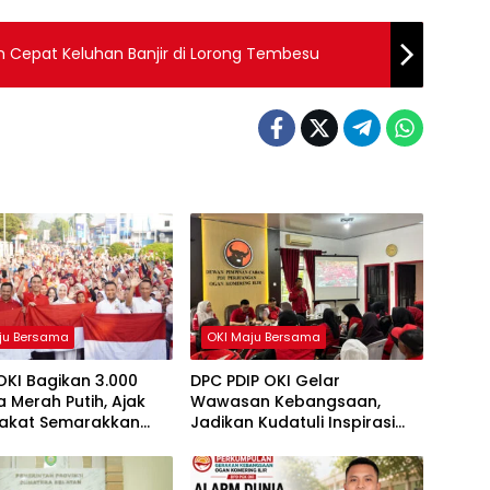
n Cepat Keluhan Banjir di Lorong Tembesu
ju Bersama
OKI Maju Bersama
OKI Bagikan 3.000
DPC PDIP OKI Gelar
 Merah Putih, Ajak
Wawasan Kebangsaan,
akat Semarakkan
Jadikan Kudatuli Inspirasi
81 RI
Perjuangan Demokrasi