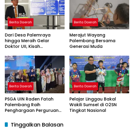
Berita Daerah
Berita Daerah
Dari Desa Palemraya
Merajut Wayang
hingga Meraih Gelar
Palembang Bersama
Doktor UII, Kisah
Generasi Muda
Perjuangan Dosen STAI
Yogyakarta yang Pernah
Menjadi Driver Taksi Online
Berita Daerah
Berita Daerah
PSGA UIN Raden Fatah
Pelajar Linggau Bakal
Palembang Raih
Wakili Sumsel di O2SN
Penghargaan Perguruan
Tingkat Nasional
Tinggi Responsif Gender
Peringkat Pratama
Tinggalkan Balasan