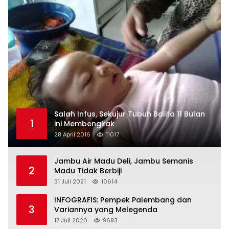
Salah Infus, Sekujur Tubuh Balita 11 Bulan
1
ini Membengkak
28 April 2016
11017
Jambu Air Madu Deli, Jambu Semanis
2
Madu Tidak Berbiji
31 Juli 2021
10614
INFOGRAFIS: Pempek Palembang dan
3
Variannya yang Melegenda
17 Juli 2020
9693