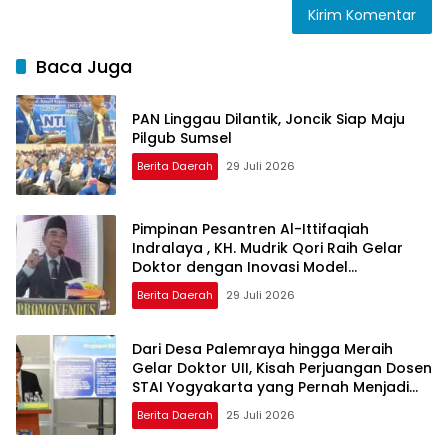
Baca Juga
PAN Linggau Dilantik, Joncik Siap Maju
Pilgub Sumsel
Berita Daerah
29 Juli 2026
Pimpinan Pesantren Al-Ittifaqiah
Indralaya , KH. Mudrik Qori Raih Gelar
Doktor dengan Inovasi Model
Pembelajaran Nagham Al-Qur’an di UMM
Berita Daerah
29 Juli 2026
Dari Desa Palemraya hingga Meraih
Gelar Doktor UII, Kisah Perjuangan Dosen
STAI Yogyakarta yang Pernah Menjadi
Driver Taksi Online
Berita Daerah
25 Juli 2026