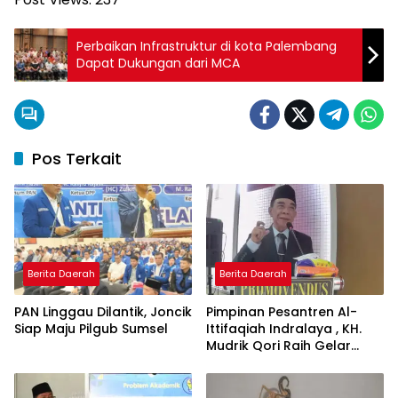
Perbaikan Infrastruktur di kota Palembang
Dapat Dukungan dari MCA
Pos Terkait
Berita Daerah
Berita Daerah
PAN Linggau Dilantik, Joncik
Pimpinan Pesantren Al-
Siap Maju Pilgub Sumsel
Ittifaqiah Indralaya , KH.
Mudrik Qori Raih Gelar
Doktor dengan Inovasi
Model Pembelajaran
Nagham Al-Qur’an di UMM