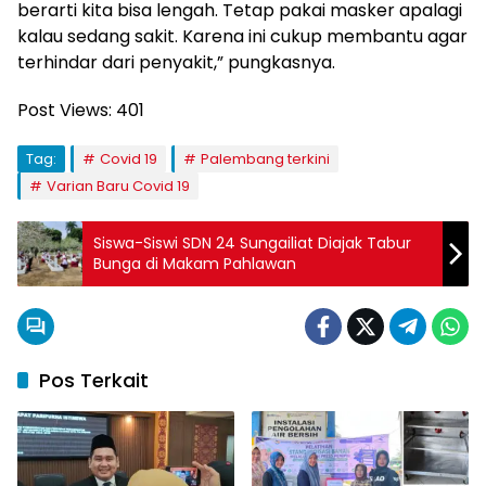
berarti kita bisa lengah. Tetap pakai masker apalagi
kalau sedang sakit. Karena ini cukup membantu agar
terhindar dari penyakit,” pungkasnya.
Post Views:
401
Tag:
Covid 19
Palembang terkini
Varian Baru Covid 19
Siswa-Siswi SDN 24 Sungailiat Diajak Tabur
Bunga di Makam Pahlawan
Pos Terkait