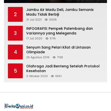
Jambu Air Madu Deli, Jambu Semanis
2
Madu Tidak Berbiji
31 Juli 2021
10615
INFOGRAFIS: Pempek Palembang dan
3
Variannya yang Melegenda
17 Juli 2020
9715
Senyum Sang Pelari Kilat di Lintasan
4
Olimpiade
25 Agustus 2016
7138
Olahraga Jadi Benteng Setelah Protokol
5
Kesehatan
3 Oktober 2020
6551