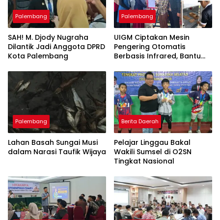
Palembang
Palembang
SAH! M. Djody Nugraha
UIGM Ciptakan Mesin
Dilantik Jadi Anggota DPRD
Pengering Otomatis
Kota Palembang
Berbasis Infrared, Bantu
Perajin Eceng Gondok di
Pulau Kemaro
Palembang
Berita Daerah
Lahan Basah Sungai Musi
Pelajar Linggau Bakal
dalam Narasi Taufik Wijaya
Wakili Sumsel di O2SN
Tingkat Nasional