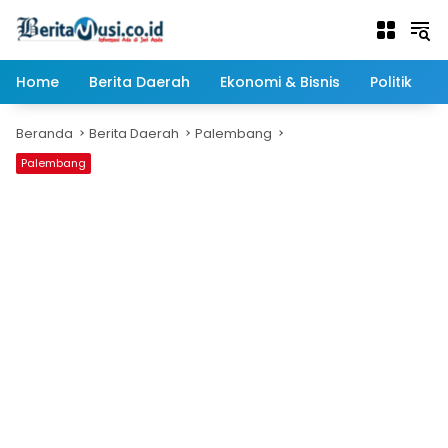
Langsung
ke
konten
Home
Berita Daerah
Ekonomi & Bisnis
Politik
Beranda
Berita Daerah
Palembang
Palembang