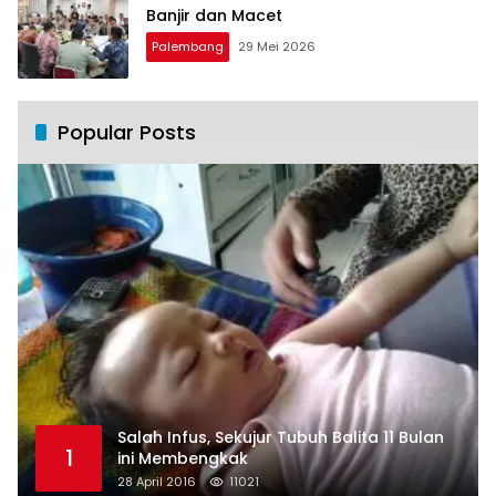
Banjir dan Macet
Palembang
29 Mei 2026
Popular Posts
Salah Infus, Sekujur Tubuh Balita 11 Bulan
1
ini Membengkak
28 April 2016
11021