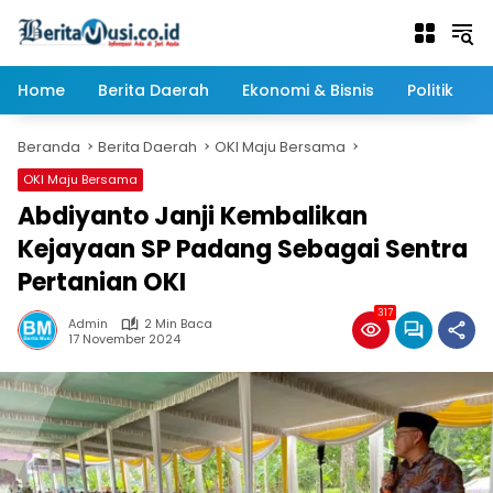
Langsung
ke
konten
Home
Berita Daerah
Ekonomi & Bisnis
Politik
Beranda
Berita Daerah
OKI Maju Bersama
OKI Maju Bersama
Abdiyanto Janji Kembalikan
Kejayaan SP Padang Sebagai Sentra
Pertanian OKI
317
Admin
2 Min Baca
17 November 2024