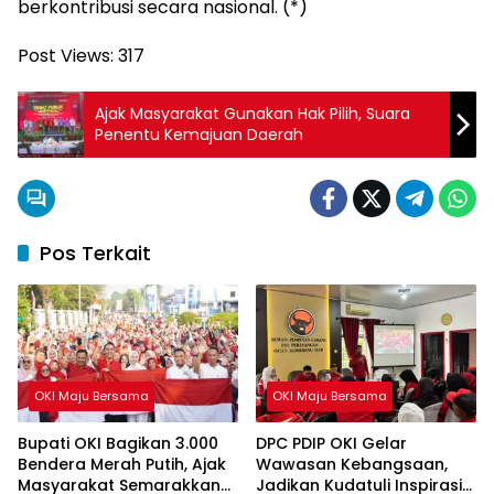
berkontribusi secara nasional. (*)
Post Views:
317
Ajak Masyarakat Gunakan Hak Pilih, Suara
Penentu Kemajuan Daerah
Pos Terkait
OKI Maju Bersama
OKI Maju Bersama
Bupati OKI Bagikan 3.000
DPC PDIP OKI Gelar
Bendera Merah Putih, Ajak
Wawasan Kebangsaan,
Masyarakat Semarakkan
Jadikan Kudatuli Inspirasi