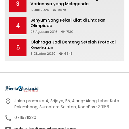
3
Variannya yang Melegenda
17 Juli 2020
9679
Senyum Sang Pelari Kilat di Lintasan
4
Olimpiade
25 Agustus 2016
7130
Olahraga Jadi Benteng Setelah Protokol
5
Kesehatan
3 Oktober 2020
6545
Jalan pramuka 4, Srijaya, B5, Alang-Alang Lebar Kota
Palembang, Sumatera Selatan, KodePos : 30156.
07115711330
redaksi.beritamusi@gmail.com