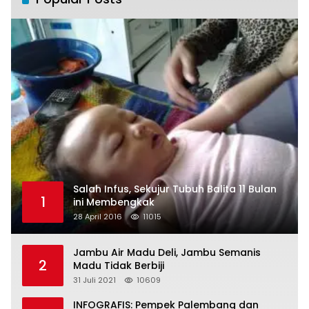
Salah Infus, Sekujur Tubuh Balita 11 Bulan
1
ini Membengkak
28 April 2016
11015
Jambu Air Madu Deli, Jambu Semanis
2
Madu Tidak Berbiji
31 Juli 2021
10609
INFOGRAFIS: Pempek Palembang dan