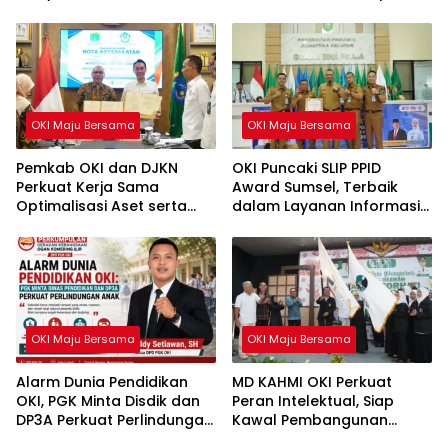
HUT ke-81 RI
Perjuangan Demokrasi
OKI Maju Bersama
OKI Maju Bersama
Pemkab OKI dan DJKN
OKI Puncaki SLIP PPID
Perkuat Kerja Sama
Award Sumsel, Terbaik
Optimalisasi Aset serta
dalam Layanan Informasi
Piutang Daerah
Publik
OKI Maju Bersama
OKI Maju Bersama
Alarm Dunia Pendidikan
MD KAHMI OKI Perkuat
OKI, PGK Minta Disdik dan
Peran Intelektual, Siap
DP3A Perkuat Perlindungan
Kawal Pembangunan
Anak
Daerah